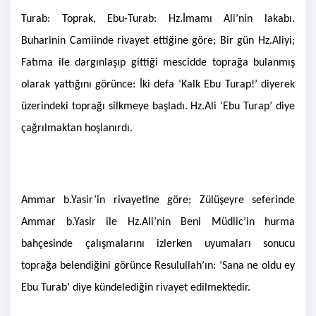
Turab: Toprak, Ebu-Turab: Hz.İmamı Ali’nin lakabı.
Buharinin Camiinde rivayet ettiğine göre; Bir gün Hz.Aliyi;
Fatıma ile dargınlaşıp gittiği mescidde toprağa bulanmış
olarak yattığını görünce: İki defa ‘Kalk Ebu Turap!’ diyerek
üzerindeki toprağı silkmeye başladı. Hz.Ali ‘Ebu Turap’ diye
çağrılmaktan hoşlanırdı.
Ammar b.Yasir’in rivayetine göre; Zülüşeyre seferinde
Ammar b.Yasir ile Hz.Ali’nin Beni Müdlic’in hurma
bahçesinde çalışmalarını izlerken uyumaları sonucu
toprağa belendiğini görünce Resulullah’ın: ‘Sana ne oldu ey
Ebu Turab’ diye kündelediğin rivayet edilmektedir.