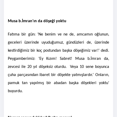
Musa b.İmran’ın da döşeği yoktu
Fatıma bir gün: ‘Ne benim ve ne de, amcamın oğlunun,
geceleri üzerinde uyuduğumuz, gündüzleri de, üzerinde
kestirdiğimiz bir koç postundan başka döşeğimiz var!’ dedi.
Peygamberimiz: ‘Ey Kızım! Sabret! Musa b.İmran da,
zevcesi ile 20 yıl döşeksiz oturdu. Veya 10 sene boyunca
çuha parçasından ibaret bir döşekte yatmışlardır.’ Onların,
pamuk tan yapılmış bir abadan başka döşekleri yoktu’
buyurdu.