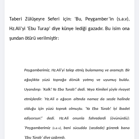
Taberi Zülüşeyre Seferi için: ‘Bu, Peygamber’in
(s.a.v)
,
Hz.Ali’yi ‘Ebu Turap’ diye künye lediği gazadır. Bu isim ona
şundan ötürü verilmiştir:
Peygamberimiz, Hz.Ali’yi talep etmiş bulamamış ve aramıştı. Bir
ağaçlıkta yüzü toprağa dönük yatmış ve uyumuş buldu.
Uyandırıp: ‘Kalk! Ya Eba Turab!’ dedi. Veya Kimileri şöyle rivayet
etmişlerdir: ‘Hz.Ali o ağacın altında namaz da secde halinde
olduğu için yüzü toprak olmuştu. ‘Ya Eba Türab! İyi ibadet
ediyorsun!’ dedi. Hz.Ali onunla fahrederdi (övünürdü):
‘Peygamberimiz
, beni sücudda (secdede) görerek bana
(s.a.v)
‘Ebu Türab’ diye çağırırdı.