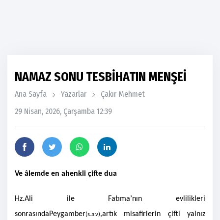
NAMAZ SONU TESBİHATIN MENŞEİ
Ana Sayfa
Yazarlar
Çakır Mehmet
29 Nisan, 2026, Çarşamba 12:39
Ve âlemde en ahenkli çifte dua
Hz.Ali ile Fatıma’nın evlilikleri
sonrasında
Peygamber
,
artık misafirlerin çifti yalnız
(s.a.v)