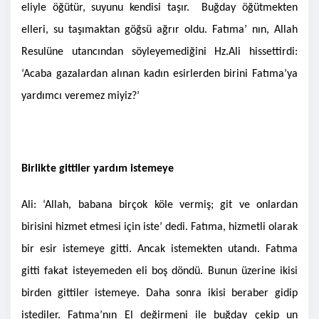
eliyle öğütür, suyunu kendisi taşır. Buğday öğütmekten
elleri, su taşımaktan göğsü ağrır oldu. Fatıma’ nın, Allah
Resulüne utancından söyleyemediğini Hz.Ali hissettirdi:
‘Acaba gazalardan alınan kadın esirlerden birini Fatıma’ya
yardımcı veremez miyiz?’
Birlikte gittiler yardım istemeye
Ali: ‘Allah, babana birçok köle vermiş; git ve onlardan
birisini hizmet etmesi için iste’ dedi. Fatıma, hizmetli olarak
bir esir istemeye gitti. Ancak istemekten utandı. Fatıma
gitti fakat isteyemeden eli boş döndü. Bunun üzerine ikisi
birden gittiler istemeye. Daha sonra ikisi beraber gidip
istediler. Fatıma’nın El değirmeni ile buğday çekip un