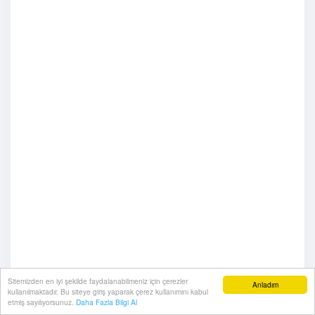
Sitemizden en iyi şekilde faydalanabilmeniz için çerezler
Anladım
kullanılmaktadır. Bu siteye giriş yaparak çerez kullanımını kabul
etmiş sayılıyorsunuz.
Daha Fazla Bilgi Al