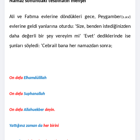
Namaz sonundaki tesbihatın menşei
Ali ve Fatıma evlerine döndükleri gece, Peygamber
(s.a.v)
evlerine geldi yanlarına oturdu: ‘Size, benden istediğinizden
daha değerli bir şey vereyim mi’ ‘Evet’ dediklerinde ise
şunları söyledi: ‘Cebrail bana her namazdan sonra;
On defa
Elhamdülillah
On defa
Suphanallah
On defa
Allahuekber
deyin.
Yattığınız zaman da
her birini