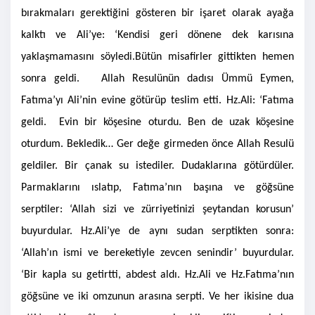
bırakmaları gerektiğini gösteren bir işaret olarak ayağa
kalktı ve Ali’ye: ‘Kendisi geri dönene dek karısına
yaklaşmamasını söyledi.
Bütün misafirler gittikten hemen
sonra geldi.
Allah Resulünün dadısı Ümmü Eymen,
Fatıma’yı Ali’nin evine götürüp teslim etti. Hz.Ali: ‘Fatıma
geldi. Evin bir köşesine oturdu. Ben de uzak köşesine
oturdum. Bekledik… Ger değe girmeden önce Allah Resulü
geldiler. Bir çanak su istediler. Dudaklarına götürdüler.
Parmaklarını ıslatıp, Fatıma’nın başına ve göğsüne
serptiler: ‘Allah sizi ve zürriyetinizi şeytandan korusun’
buyurdular. Hz.Ali’ye de aynı sudan serptikten sonra:
‘Allah’ın ismi ve bereketiyle zevcen senindir’ buyurdular.
‘Bir kapla su getirtti, abdest aldı. Hz.Ali ve Hz.Fatıma’nın
göğsüne ve iki omzunun arasına serpti. Ve her ikisine dua