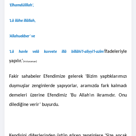
’Elhamdülillah’,
‘Lâ ilâhe illâllah,
‘Allahuekber’ ve
İfadeleriyle
‘Lâ havle velâ kuvvete illâ billâhi’l-aliyyi’l-azîm’
yapılır.’
(H.Karaman)
Fakir sahabeler Efendimize gelerek ‘Bizim yaptıklarımızı
duymuşlar zenginlerde yapıyorlar, aramızda fark kalmadı
demeleri üzerine Efendimiz ‘Bu Allah’ın ikramıdır. Onu
dilediğine verir’ buyurdu.
Kendisini diğerlerinden üstün gören zenginlere ‘Size ancak