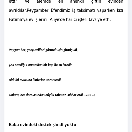
etti.’ Ve âlemde en ahenkli çiftin evinden
ayrıldılar.
Peygamber Efendimiz iş taksimatı yaparken kızı
Fatıma’ya ev işlerini, Aliye’de harici işleri tavsiye etti.
Peygamber, genç evlileri görmek için gitmiş idi,
Çok sevdiği Fatıma’dan bir kap ile su istedi:
Aldı iki avucuna üstlerine serpiverdi.
Onlara, her damlasından büyük rahmet, sıhhat erdi
(A.Köksal)
Baba evindeki destek şimdi yoktu