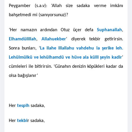
Peygamber (s.a.v): ‘Allah size sadaka verme imkânı
bahşetmedi mi (sanıyorsunuz)?
‘Her namazın ardından Otuz üçer defa
Suphanallah
,
Elhamdülillah
,
Allahuekber
’ diyerek tekbir getirirsin.
Sonra bunları, ‘
La ilahe illallahu vahdehu la şerike leh.
Lehülmülkü ve lehülhamdü ve hüve ala külli şeyin kadir
’
cümleleri ile bitirirsin. ‘Günahın denizin köpükleri kadar da
olsa bağışlanır’
Her
tespih
sadaka,
Her
tekbi
r sadaka,