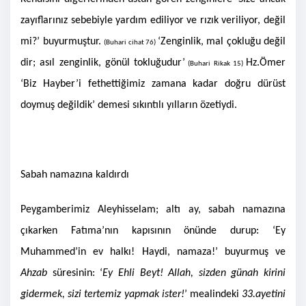
zayıflarınız sebebiyle yardım ediliyor ve rızık veriliyor, değil
mi?’ buyurmuştur.
‘Zenginlik, mal çokluğu değil
(Buhari cihat 76)
dir; asıl zenginlik, gönül tokluğudur’
Hz.Ömer
(Buhari Rikak 15)
‘Biz Hayber’i fethettiğimiz zamana kadar doğru dürüst
doymuş değildik’ demesi sıkıntılı yılların özetiydi.
Sabah namazına kaldırdı
Peygamberimiz Aleyhisselam; altı ay, sabah namazına
çıkarken Fatıma’nın kapısının önünde durup: ‘Ey
Muhammed’in ev halkı! Haydi, namaza!’ buyurmuş ve
Ahzab
süresinin: ‘
Ey Ehli Beyt! Allah, sizden günah kirini
gidermek, sizi tertemiz yapmak ister!
’ mealindeki
33.ayetini