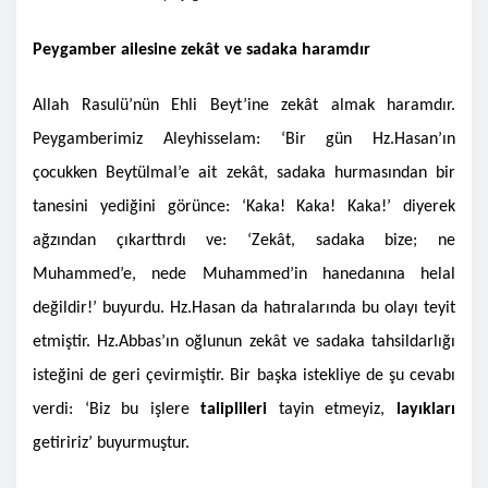
Peygamber ailesine zekât ve sadaka haramdır
Allah Rasulü’nün Ehli Beyt’ine zekât almak haramdır.
Peygamberimiz Aleyhisselam: ‘Bir gün Hz.Hasan’ın
çocukken Beytülmal’e ait zekât, sadaka hurmasından bir
tanesini yediğini görünce: ‘Kaka! Kaka! Kaka!’ diyerek
ağzından çıkarttırdı ve: ‘Zekât, sadaka bize; ne
Muhammed’e, nede Muhammed’in hanedanına helal
değildir!’ buyurdu. Hz.Hasan da hatıralarında bu olayı teyit
etmiştir. Hz.Abbas’ın oğlunun zekât ve sadaka tahsildarlığı
isteğini de geri çevirmiştir. Bir başka istekliye de şu cevabı
verdi: ‘Biz bu işlere
taliplileri
tayin etmeyiz,
layıkları
getiririz’ buyurmuştur.