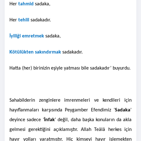
Her
tahmid
sadaka,
Her
tehlil
sadakadır.
İyiliği emretmek
sadaka,
Kötülükten sakındırmak
sadakadır.
Hatta (her) birinizin eşiyle yatması bile sadakadır’ buyurdu.
Sahabilderin zenginlere imrenmeleri ve kendileri için
hayıflanmaları karşısında Peygamber Efendimiz ‘
Sadaka
’
deyince sadece ‘
İnfak
’ değil, daha başka konuların da akla
gelmesi gerektiğini açıklamıştır. Allah Teâlâ herkes için
hayır yolları yaratmıştır. Hiç kimseyi hayır işlemekten