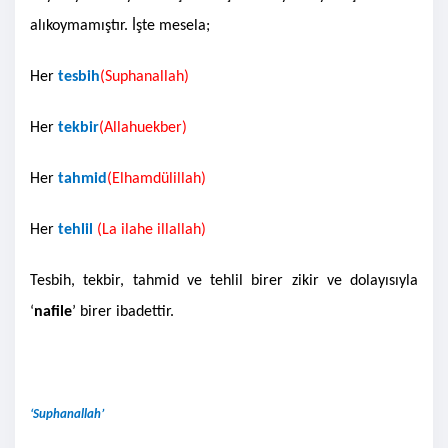
alıkoymamıştır. İşte mesela;
Her
tesbih
(Suphanallah)
Her
tekbir
(Allahuekber)
Her
tahmid
(Elhamdülillah)
Her
tehlil
(La ilahe illallah)
Tesbih, tekbir, tahmid ve tehlil birer zikir ve dolayısıyla
‘
nafile
’ birer ibadettir.
‘Suphanallah’