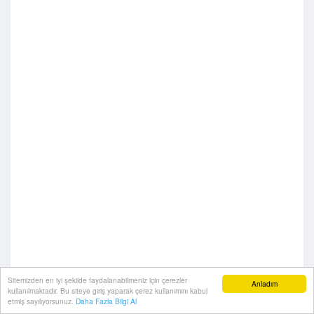
Sitemizden en iyi şekilde faydalanabilmeniz için çerezler
Anladım
kullanılmaktadır. Bu siteye giriş yaparak çerez kullanımını kabul
etmiş sayılıyorsunuz.
Daha Fazla Bilgi Al