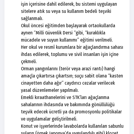
işin içerisine dahil edilerek, bu sistemi uygulayan
sitelere atık su veya su kullanım bedeli teşviki
sağlanmalı.
Okul öncesi eğitimden başlayarak ortaokullarda
aynen “Milli Güvenlik Dersi “gibi, “kuraklıkla
mücadele ve suyun kullanımı” eğitimi verilmeli.
Her okul ve resmî kurumlara bir ağaçlandırma sahası
ihdas edilerek, toplumu ve sivil insanları işin içine
çekmeli.
Orman yangınlarını (terör veya arazi rantı) hangi
amaçla çıkartırsa çıkartsın; suçu sabit olana “kasten
cinayetten daha ağır” caydırıcı cezalar verilecek
yasal düzenlemeler yapılmalı.
Emekli kıraathanelerini ve STK’ları ağaçlanma
sahalarının ihdasında ve bakımında gönüllülüğü
teşvik edecek ücretli ya da promosyonlu politikalar
ve uygulamalar geliştirilmeli.
Konut ve işyerlerinde lavabolarda kullanılan sabunlu
suların (örnek Japonya’da uygulandığı gibi) klozet