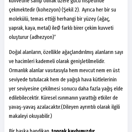
kuvvetine sahip olmak üzere gücü nispetinde
çekmektedir (kohezyon) (Şekil 2). Ayrıca her bir su
molekülü, temas ettiği herhangi bir yüzey (ağaç,
yaprak, kaya, metal) ileØ farklı birer çekim kuvveti
oluşturur (adhezyon)”
Doğal alanların, özellikle ağaçlandırılmış alanların sayı
ve hacimleri kademeli olarak genişletilmelidir.
Ormanlık alanlar vasıtasıyla hem mevcut nem en üst
seviyede tutulacak hem de yağışlı hava kütlelerinin
yer seviyesine çekilmesi sonucu daha fazla yağış elde
edilebilecektir. Küresel ısınmanın yarattığı etkiler de
yavaş-yavaş azalacaktır.(Dileyen ayrıntılı olarak ilgili
makaleyi okuyabilir.)
Bir başka handikap,
toprak kaybımızdır.