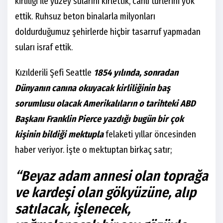
kirliliği ile yüzey sularını kirlettik, canlı türlerini yok
ettik. Ruhsuz beton binalarla milyonları
doldurduğumuz şehirlerde hiçbir tasarruf yapmadan
suları israf ettik.
Kızılderili Şefi Seattle
1854 yılında, sonradan
Dünyanın canına okuyacak kirliliğinin baş
sorumlusu olacak Amerikalıların o tarihteki
ABD
Başkanı Franklin Pierce yazdığı bugün bir çok
kişinin bildiği mektupla
felaketi yıllar öncesinden
haber veriyor. İşte o mektuptan birkaç satır;
“Beyaz adam annesi olan toprağa
ve kardeşi olan gökyüzüne, alıp
satılacak, işlenecek,