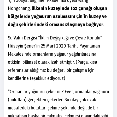
Çin Sosyal Bilgimler Akademisi üyesi Wang
Hongchang,
ülkenin kuzeyinde toz çanağı oluşan
bölgelerde yağmurun azalmasını Çin’in kuzey ve
doğu şehirlerindeki ormansızlaşmaya bağlıyor
.''
Su Vakfı Dergisi “İklim Değişikliği ve Çevre Konulu”
Hüseyin Şener’in 25 Mart 2020 Tarihli Yayınlanan
Makalesinde ormanların yağmur yağdırılmasına
etkisini bilimsel olarak izah etmiştir. (Parça, kısa
referanslar aldığımız bu değerli bir çalışma için
kendilerine teşekkür ediyoruz)
“Ormanlar yağmuru çeker mi? Evet, ormanlar yağmuru
(bulutları) gerçekten çekerler. Bu olay çok uzak
mesafedeki bulutları çekme şeklinde değil de bir
mıknatısın başka bir mıknatısı çekmesi olayındaki gibi