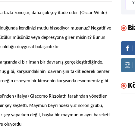
 fazla konuşur, daha çok şey ifade eder. (Oscar Wilde)
Bi
 olduğunda kendinizi mutlu hissediyor musunuz? Negatif ve
 üzülür müsünüz veya depresyona girer misiniz? Bunun
olduğu duygusal bulaşıcılıktır.
rşısındaki bir insan bir davranış gerçekleştirdiğinde,
uş gibi, karşısındakinin davranışını taklit ederek benzer
 Örneğin esneyen bir kimsenin karşısında esnememiz gibi.
Kö
i'nden (İtalya) Giacomo Rizzolatti tarafından yönetilen
ı bir şey keşfetti. Maymun beynindeki yüz nöron grubu,
r şey yaparken değil, başka bir maymunun aynı hareketi
ve oluyordu.