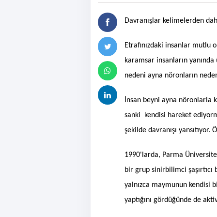
Davranışlar kelimelerden daha
Etrafınızdaki insanlar mutlu
karamsar insanların yanında
nedeni ayna nöronların neden 
İnsan beyni ayna nöronlarla ka
sanki kendisi hareket ediyorm
şekilde davranışı yansıtıyor.
1990'larda, Parma Üniversites
bir grup sinirbilimci şaşırtıc
yalnızca maymunun kendisi bi
yaptığını gördüğünde de akti