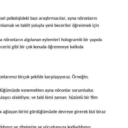
lişsel psikolojideki bazı araştırmacılar, ayna nöronların
anlamak ve taklit yoluyla yeni beceriler öğrenmek için
na nöronların algılanan eylemleri hologramik bir yapıda
becerisi gibi bir çok konuda öğrenmeye katkıda
larımız birçok şekilde karşılaşıyoruz. Örneğin;
ördüğümüzde esnemekten ayna nöronlar sorumludur.
şıcı olabiliyor, ve tabi kimi zaman hüzünlü bir film
a ağlayan birini gördüğümüzde devreye girerek bizi biraz
dığımız ve zihnimize ve vücudumuza kodladığımız