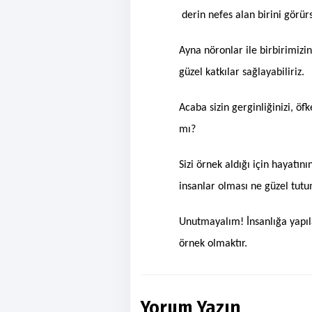
derin nefes alan birini görür
Ayna nöronlar ile birbirimiz
güzel katkılar sağlayabiliriz.
Acaba sizin gerginliğinizi, ö
mı?
Sizi örnek aldığı için hayatı
insanlar olması ne güzel tutu
Unutmayalım! İnsanlığa yapıla
örnek olmaktır.
Yorum Yazın