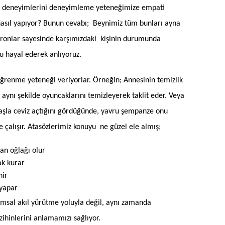
ya deneyimlerini deneyimleme yeteneğimize empati
nasıl yapıyor? Bunun cevabı; Beynimiz tüm bunları ayna
öronlar sayesinde karşımızdaki kişinin durumunda
u hayal ederek anlıyoruz.
 öğrenme yeteneği veriyorlar. Örneğin; Annesinin temizlik
 aynı şekilde oyuncaklarını temizleyerek taklit eder. Veya
taşla ceviz açtığını gördüğünde, yavru şempanze onu
e çalışır. Atasözlerimiz konuyu ne güzel ele almış;
an oğlağı olur
ak kurar
nir
yapar
amsal akıl yürütme yoluyla değil, aynı zamanda
 zihinlerini anlamamızı sağlıyor.