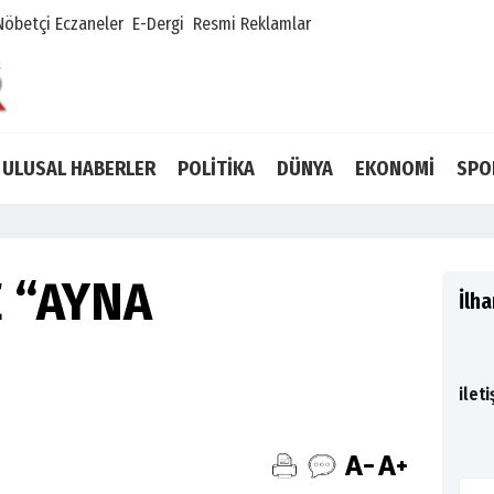
Nöbetçi Eczaneler
E-Dergi
Resmi Reklamlar
ULUSAL HABERLER
POLİTİKA
DÜNYA
EKONOMİ
SPO
E “AYNA
İlh
ilet