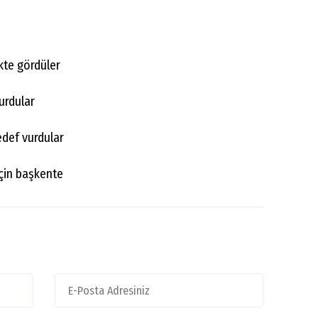
ikte gördüler
durdular
edef vurdular
için başkente