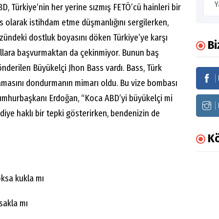
D, Türkiye’nin her yerine sızmış FETÖ’cü hainleri bir
s olarak istihdam etme düşmanlığını sergilerken,
üzündeki dostluk boyasını döken Türkiye’ye karşı
Bi
yollara başvurmaktan da çekinmiyor. Bunun baş
nderilen Büyükelçi Jhon Bass vardı. Bass, Türk
amasını dondurmanın mimarı oldu. Bu vize bombası
Cumhurbaşkanı Erdoğan, “Koca ABD’yi büyükelçi mi
diye haklı bir tepki gösterirken, bendenizin de
Kö
ksa kukla mı
 sakla mı