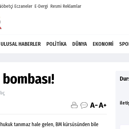
Nöbetçi Eczaneler
E-Dergi
Resmi Reklamlar
ULUSAL HABERLER
POLİTİKA
DÜNYA
EKONOMİ
SPO
e bombası!
Durs
lıç
ilet
ak-hukuk tanımaz hale gelen, BM kürsüsünden bile