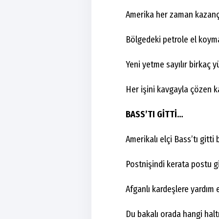
Amerika her zaman kazanç,
Bölgedeki petrole el koy
Yeni yetme sayılır birkaç y
Her işini kavgayla çözen k
BASS’TI GİTTİ…
Amerikalı elçi Bass’tı gitti
Postnişindi kerata postu g
Afganlı kardeşlere yardım 
Du bakalı orada hangi halt