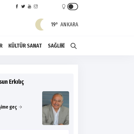
19°
ANKARA
R
KÜLTÜR SANAT
SAĞLIK
un Erkılıç
işime geç