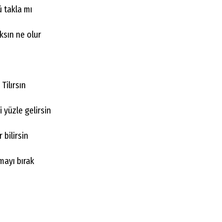
ü takla mı
ksın ne olur
Tilırsın
 yüzle gelirsin
 bilirsin
mayı bırak