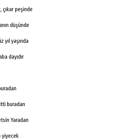
 çıkar peşinde
manın düşünde
üz yıl yaşında
aba dayıdır
 buradan
itti buradan
etsin Yaradan
ı yiyecek