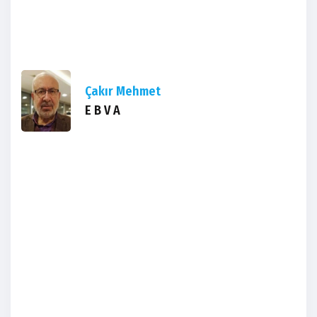
Çakır Mehmet
E B V A