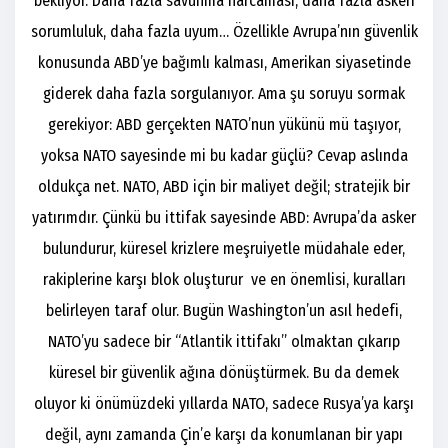
bekliyor. Daha fazla savunma harcaması, daha fazla askeri
sorumluluk, daha fazla uyum… Özellikle Avrupa’nın güvenlik
konusunda ABD’ye bağımlı kalması, Amerikan siyasetinde
giderek daha fazla sorgulanıyor. Ama şu soruyu sormak
gerekiyor: ABD gerçekten NATO’nun yükünü mü taşıyor,
yoksa NATO sayesinde mi bu kadar güçlü? Cevap aslında
oldukça net. NATO, ABD için bir maliyet değil; stratejik bir
yatırımdır. Çünkü bu ittifak sayesinde ABD: Avrupa’da asker
bulundurur, küresel krizlere meşruiyetle müdahale eder,
rakiplerine karşı blok oluşturur ve en önemlisi, kuralları
belirleyen taraf olur. Bugün Washington’un asıl hedefi,
NATO’yu sadece bir “Atlantik ittifakı” olmaktan çıkarıp
küresel bir güvenlik ağına dönüştürmek. Bu da demek
oluyor ki önümüzdeki yıllarda NATO, sadece Rusya’ya karşı
değil, aynı zamanda Çin’e karşı da konumlanan bir yapı