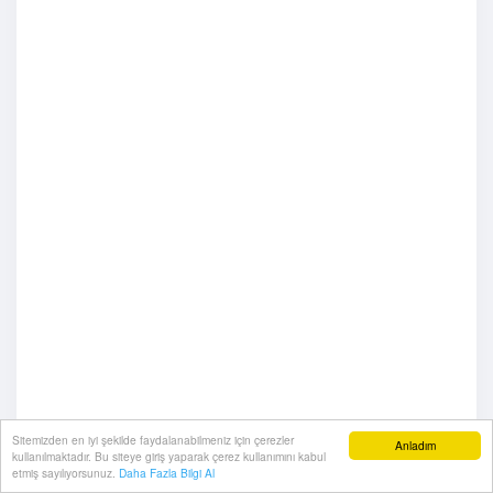
Sitemizden en iyi şekilde faydalanabilmeniz için çerezler
Anladım
kullanılmaktadır. Bu siteye giriş yaparak çerez kullanımını kabul
etmiş sayılıyorsunuz.
Daha Fazla Bilgi Al