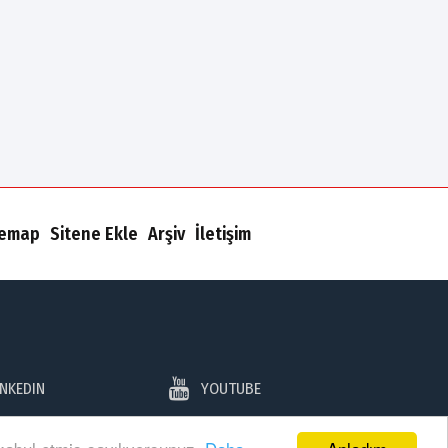
temap
Sitene Ekle
Arşiv
İletişim
INKEDIN
YOUTUBE