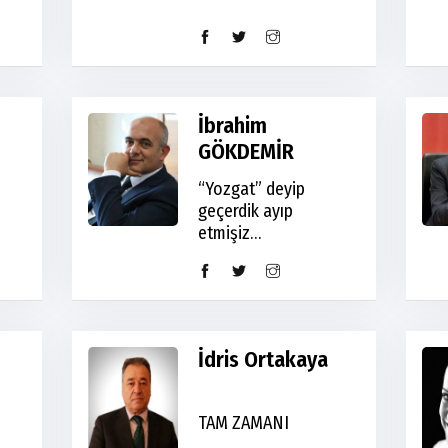
İbrahim
GÖKDEMİR
“Yozgat” deyip
geçerdik ayıp
etmişiz…
İdris Ortakaya
TAM ZAMANI