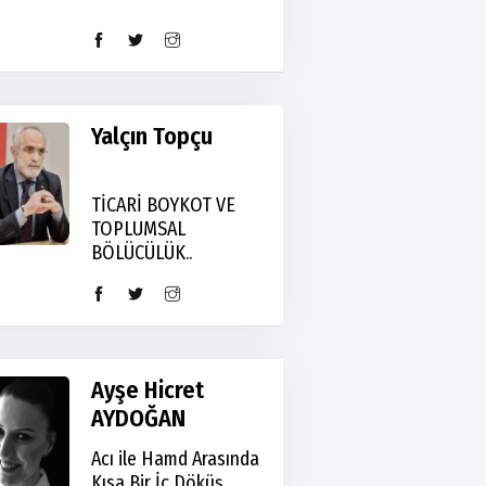
Yalçın Topçu
TİCARİ BOYKOT VE
TOPLUMSAL
BÖLÜCÜLÜK..
Ayşe Hicret
AYDOĞAN
Acı ile Hamd Arasında
Kısa Bir İç Döküş