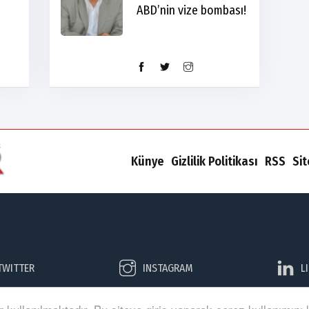
ABD’nin vize bombası!
Künye
Gizlilik Politikası
RSS
Si
TWITTER
INSTAGRAM
L