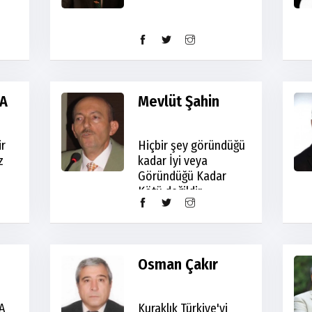
A
Mevlüt Şahin
ir
Hiçbir şey göründüğü
z
kadar İyi veya
Göründüğü Kadar
Kötü değildir
Osman Çakır
A
Kuraklık Türkiye'yi