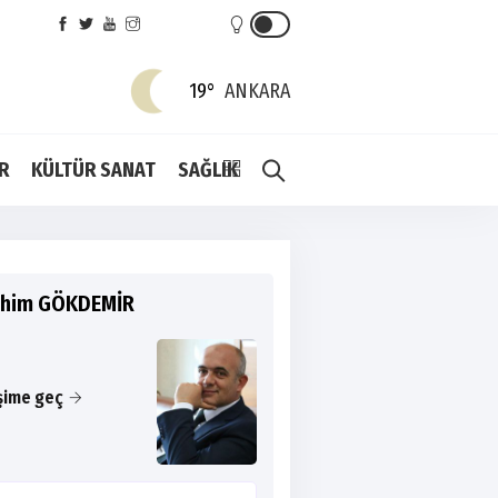
19°
ANKARA
R
KÜLTÜR SANAT
SAĞLIK
ahim GÖKDEMİR
işime geç