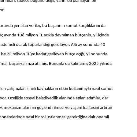
ırımları; sadece bugünü değil, yarını da planlayan bir
or.
runda yer alan veriler, bu başarının somut karşılıklarını da
üç ayında 106 milyon TL açıkla devralınan bütçenin, yıl içinde
e kademeli olarak toparlandığı görülüyor. Altı ay sonunda 40
se 23 milyon TL’ye kadar gerileyen bütçe açığı, yıl sonunda
 mali başarıya imza atılmış. Bununla da kalmamış 2025 yılında
len çalışmalar, sınırlı kaynakların etkin kullanımıyla nasıl somut
yor. Özellikle sosyal belediyecilik alanında atılan adımlar, dar
tek mekanizmalarının güçlendirilmesi ve yaşam kalitesini artıran
 dönemlerinde nasıl bir rol üstlenmesi gerektiğine dair önemli