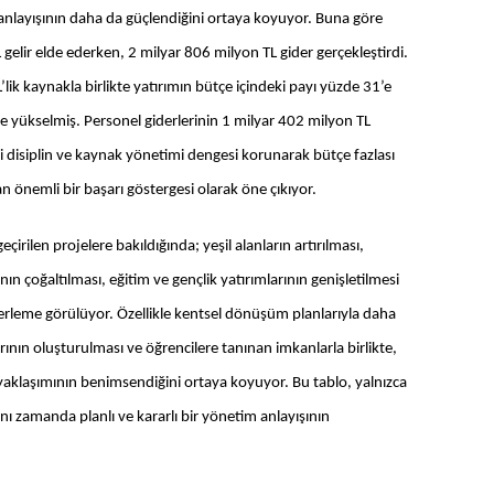
m anlayışının daha da güçlendiğini ortaya koyuyor. Buna göre
gelir elde ederken, 2 milyar 806 milyon TL gider gerçekleştirdi.
’lik kaynakla birlikte yatırımın bütçe içindeki payı yüzde 31’e
eye yükselmiş. Personel giderlerinin 1 milyar 402 milyon TL
li disiplin ve kaynak yönetimi dengesi korunarak bütçe fazlası
n önemli bir başarı göstergesi olarak öne çıkıyor.
çirilen projelere bakıldığında; yeşil alanların artırılması,
nın çoğaltılması, eğitim ve gençlik yatırımlarının genişletilmesi
r ilerleme görülüyor. Özellikle kentsel dönüşüm planlarıyla daha
nın oluşturulması ve öğrencilere tanınan imkanlarla birlikte,
yaklaşımının benimsendiğini ortaya koyuyor. Bu tablo, yalnızca
aynı zamanda planlı ve kararlı bir yönetim anlayışının