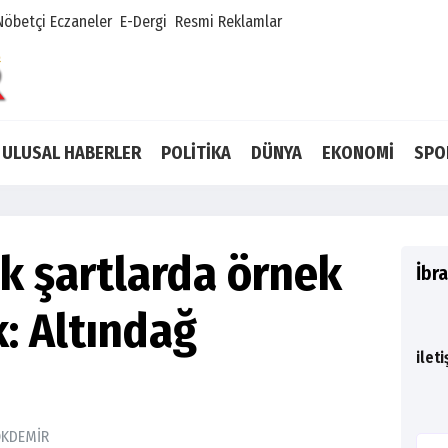
Nöbetçi Eczaneler
E-Dergi
Resmi Reklamlar
ULUSAL HABERLER
POLİTİKA
DÜNYA
EKONOMİ
SPO
k şartlarda örnek
İbr
k: Altındağ
ilet
ÖKDEMİR