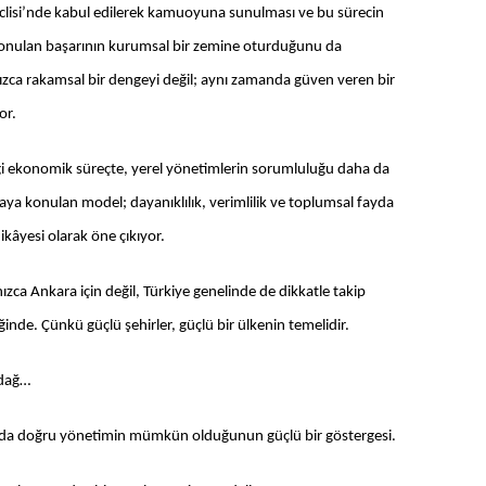
clisi’nde kabul edilerek kamuoyuna sunulması ve bu sürecin
 konulan başarının kurumsal bir zemine oturduğunu da
nızca rakamsal bir dengeyi değil; aynı zamanda güven veren bir
or.
ği ekonomik süreçte, yerel yönetimlerin sorumluluğu daha da
aya konulan model; dayanıklılık, verimlilik ve toplumsal fayda
ikâyesi olarak öne çıkıyor.
ızca Ankara için değil, Türkiye genelinde de dikkatle takip
ğinde. Çünkü güçlü şehirler, güçlü bir ülkenin temelidir.
ndağ…
manda doğru yönetimin mümkün olduğunun güçlü bir göstergesi.