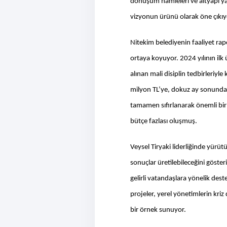
dönüşüm hamleleri ve altyapı yat
vizyonun ürünü olarak öne çıkıy
Nitekim belediyenin faaliyet rapo
ortaya koyuyor. 2024 yılının ilk 
alınan mali disiplin tedbirleriyl
milyon TL’ye, dokuz ay sonunda i
tamamen sıfırlanarak önemli bir
bütçe fazlası oluşmuş.
Veysel Tiryaki liderliğinde yürütü
sonuçlar üretilebileceğini gösteri
gelirli vatandaşlara yönelik des
projeler, yerel yönetimlerin kriz
bir örnek sunuyor.