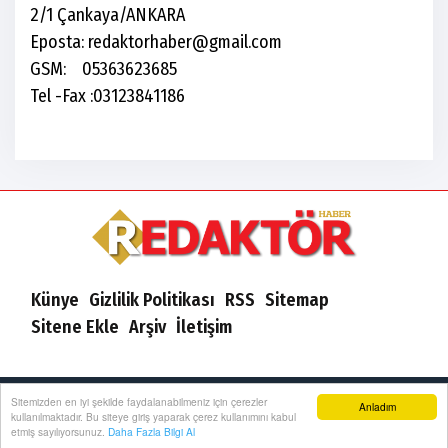
2/1 Çankaya/ANKARA
Eposta:
redaktorhaber@gmail.com
GSM: 05363623685
Tel -Fax :03123841186
Künye
Gizlilik Politikası
RSS
Sitemap
Sitene Ekle
Arşiv
İletişim
Sitemizden en iyi şekilde faydalanabilmeniz için çerezler
Redaktör Haber 2022 | Yazılım:
Onemsoft
Anladım
kullanılmaktadır. Bu siteye giriş yaparak çerez kullanımını kabul
etmiş sayılıyorsunuz.
Daha Fazla Bilgi Al