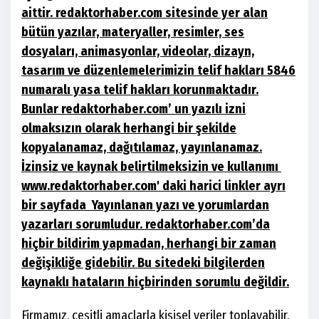
aittir. redaktorhaber.com sitesinde yer alan
bütün yazılar, materyaller, resimler, ses
dosyaları, animasyonlar, videolar, dizayn,
tasarım ve düzenlemelerimizin telif hakları 5846
numaralı yasa telif hakları korunmaktadır.
Bunlar redaktorhaber.com’ un yazılı izni
olmaksızın olarak herhangi bir şekilde
kopyalanamaz, dağıtılamaz, yayınlanamaz.
İzinsiz ve kaynak belirtilmeksizin ve kullanımı
www.redaktorhaber.com' daki harici linkler ayrı
bir sayfada Yayınlanan yazı ve yorumlardan
yazarları sorumludur. redaktorhaber.com’da
hiçbir bildirim yapmadan, herhangi bir zaman
değişikliğe gidebilir. Bu sitedeki bilgilerden
kaynaklı hataların hiçbirinden sorumlu değildir.
Firmamız, çeşitli amaçlarla kişisel veriler toplayabilir.