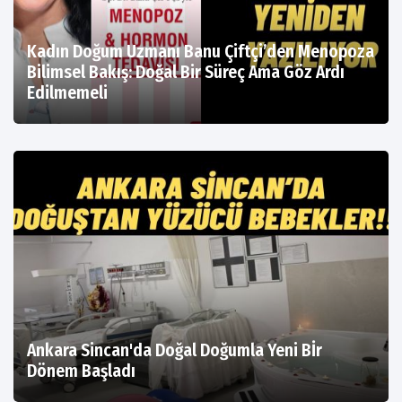
Kadın Doğum Uzmanı Banu Çiftçi’den Menopoza
Bilimsel Bakış: Doğal Bir Süreç Ama Göz Ardı
Edilmemeli
Ankara Sincan'da Doğal Doğumla Yeni Bİr
Dönem Başladı