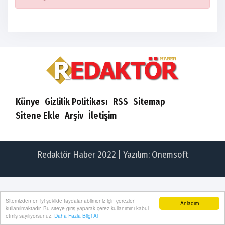
Künye
Gizlilik Politikası
RSS
Sitemap
Sitene Ekle
Arşiv
İletişim
Redaktör Haber 2022 | Yazılım:
Onemsoft
Sitemizden en iyi şekilde faydalanabilmeniz için çerezler
Anladım
kullanılmaktadır. Bu siteye giriş yaparak çerez kullanımını kabul
etmiş sayılıyorsunuz.
Daha Fazla Bilgi Al