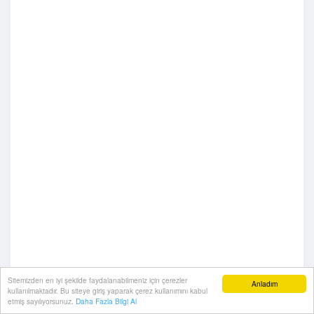
Sitemizden en iyi şekilde faydalanabilmeniz için çerezler
Anladım
kullanılmaktadır. Bu siteye giriş yaparak çerez kullanımını kabul
etmiş sayılıyorsunuz.
Daha Fazla Bilgi Al