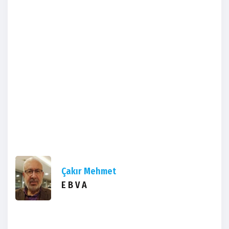
Çakır Mehmet
E B V A