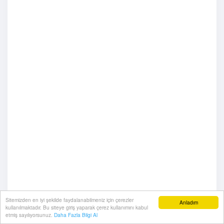
Sitemizden en iyi şekilde faydalanabilmeniz için çerezler
Anladım
kullanılmaktadır. Bu siteye giriş yaparak çerez kullanımını kabul
etmiş sayılıyorsunuz.
Daha Fazla Bilgi Al