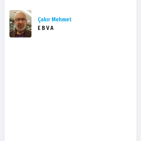
Çakır Mehmet
E B V A