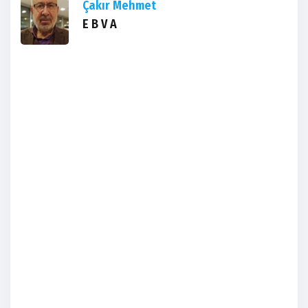
Çakır Mehmet
E B V A