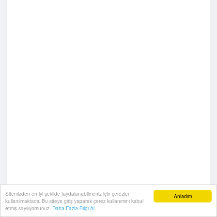
Sitemizden en iyi şekilde faydalanabilmeniz için çerezler
Anladım
kullanılmaktadır. Bu siteye giriş yaparak çerez kullanımını kabul
etmiş sayılıyorsunuz.
Daha Fazla Bilgi Al