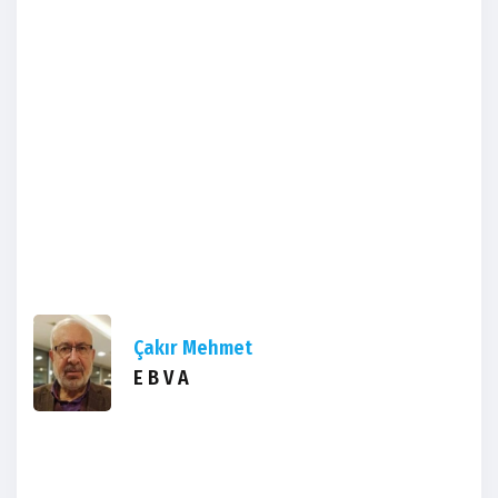
Çakır Mehmet
E B V A