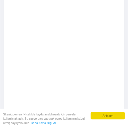
Sitemizden en iyi şekilde faydalanabilmeniz için çerezler
Anladım
kullanılmaktadır. Bu siteye giriş yaparak çerez kullanımını kabul
etmiş sayılıyorsunuz.
Daha Fazla Bilgi Al