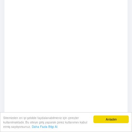
Sitemizden en iyi şekilde faydalanabilmeniz için çerezler
Anladım
kullanılmaktadır. Bu siteye giriş yaparak çerez kullanımını kabul
etmiş sayılıyorsunuz.
Daha Fazla Bilgi Al