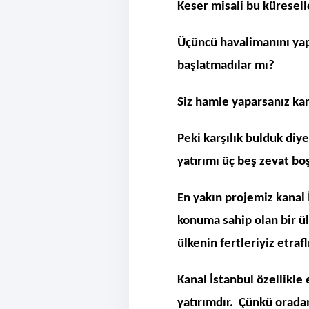
Keser misali bu küresel
Üçüncü havalimanını yap
başlatmadılar mı?
Siz hamle yaparsanız ka
Peki karşılık bulduk diy
yatırımı üç beş zevat b
En yakın projemiz kanal 
konuma sahip olan bir 
ülkenin fertleriyiz etraf
Kanal İstanbul özellikle
yatırımdır. Çünkü orada