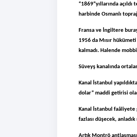
“1869”yıllarında açıldı 
harbinde Osmanlı toprağ
Fransa ve İngiltere bur
1956 da Mısır hükümeti 
kalmadı. Halende mobb
Süveyş kanalında ortalam
Kanal İstanbul yapıldıkta
dolar” maddi getirisi ola
Kanal İstanbul faâliyete
fazlası düşecek, anladık 
Artık Montrö antlaşması