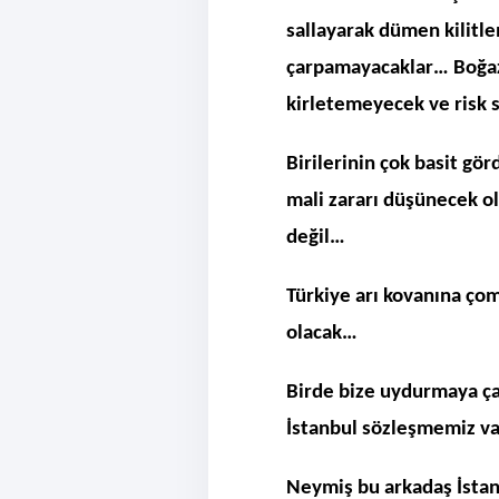
sallayarak dümen kilitle
çarpamayacaklar… Boğazl
kirletemeyecek ve risk s
Birilerinin çok basit gö
mali zararı düşünecek 
değil…
Türkiye arı kovanına çom
olacak…
Birde bize uydurmaya ça
İstanbul sözleşmemiz v
Neymiş bu arkadaş İstan