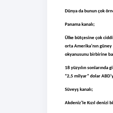
Dünya da bunun çok örne
Panama kanalı;
Ülke bütçesine çok cidd
orta Amerika’nın güney 
okyanusunu birbirine b
18 yüzyılın sonlarında gi
“2,5 milyar” dolar ABD’ye
Süveyş kanalı;
Akdeniz’le Kızıl denizi b