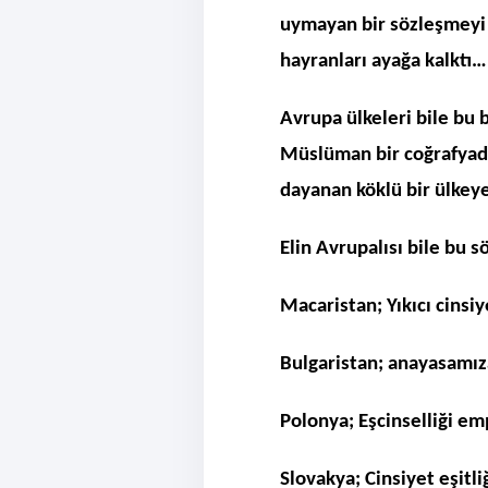
uymayan bir sözleşmeyi ip
hayranları ayağa kalktı…
Avrupa ülkeleri bile bu 
Müslüman bir coğrafyada,
dayanan köklü bir ülkey
Elin Avrupalısı bile bu s
Macaristan; Yıkıcı cinsiy
Bulgaristan; anayasamıza
Polonya; Eşcinselliği e
Slovakya; Cinsiyet eşitl