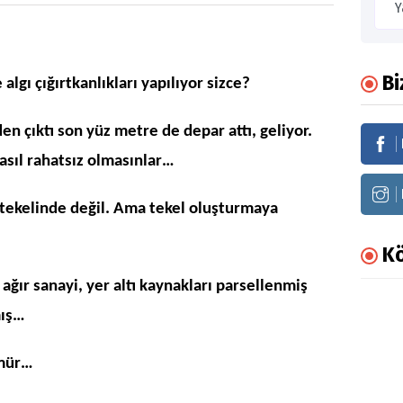
Bi
lgı çığırtkanlıkları yapılıyor sizce?
den çıktı son yüz metre de depar attı, geliyor.
 nasıl rahatsız olmasınlar…
 tekelinde değil. Ama tekel oluşturmaya
Kö
ağır sanayi, yer altı kaynakları parsellenmiş
mış…
ömür…