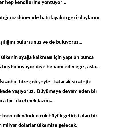
ler hep kendilerine yontuyor…
tığımız dönemde hatırlayalım gezi olaylarını
rşılığını bulursunuz ve de buluyoruz…
e ülkenin ayağa kalkması için yapılan bunca
oş boş konuşuyor diye hebamı edeceğiz, asla…
İstanbul bize çok şeyler katacak stratejik
ülkede yaşıyoruz. Büyümeye devam eden bir
lıca bir fikretmek lazım…
 ekonomik yönden çok büyük getirisi olan bir
n milyar dolarlar ülkemize gelecek.