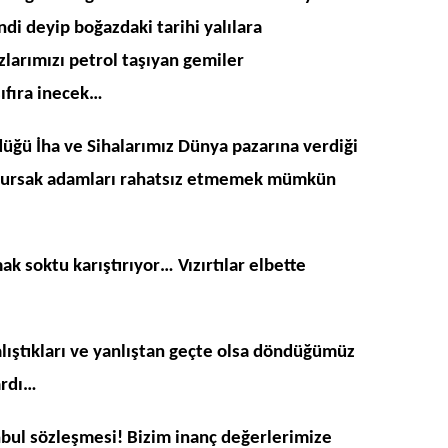
ndi deyip boğazdaki tarihi yalılara
arımızı petrol taşıyan gemiler
ıfıra inecek…
rdüğü İha ve Sihalarımız Dünya pazarına verdiği
olursak adamları rahatsız etmemek mümkün
ak soktu karıştırıyor… Vızırtılar elbette
lıştıkları ve yanlıştan geçte olsa döndüğümüz
ardı…
bul sözleşmesi! Bizim inanç değerlerimize