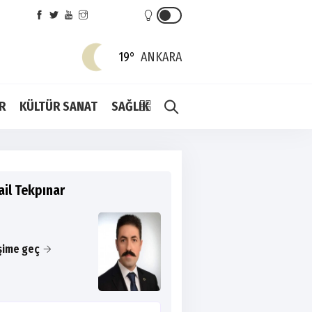
19°
ANKARA
R
KÜLTÜR SANAT
SAĞLIK
ail Tekpınar
işime geç