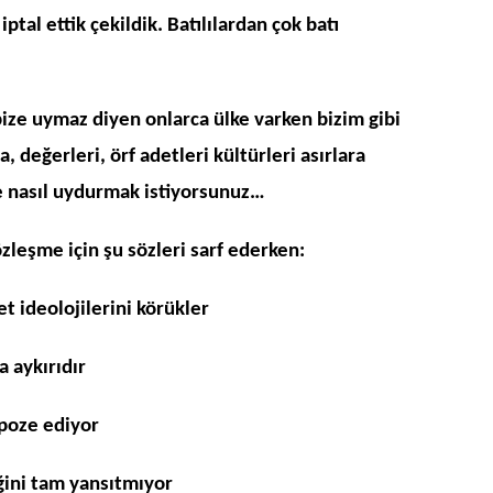
tal ettik çekildik. Batılılardan çok batı
bize uymaz diyen onlarca ülke varken bizim gibi
 değerleri, örf adetleri kültürleri asırlara
e nasıl uydurmak istiyorsunuz…
özleşme için şu sözleri sarf ederken:
et ideolojilerini körükler
 aykırıdır
mpoze ediyor
iğini tam yansıtmıyor