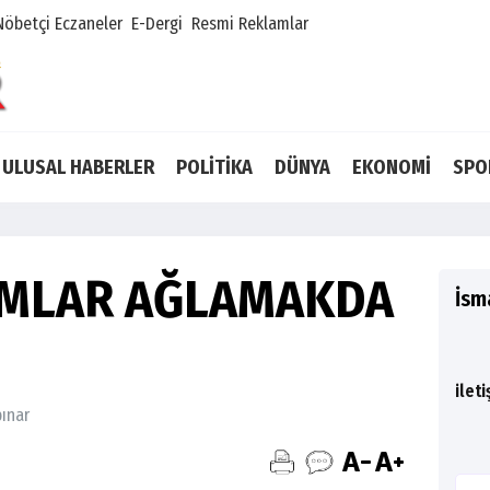
Nöbetçi Eczaneler
E-Dergi
Resmi Reklamlar
ULUSAL HABERLER
POLİTİKA
DÜNYA
EKONOMİ
SPO
AMLAR AĞLAMAKDA
İsm
ilet
pınar