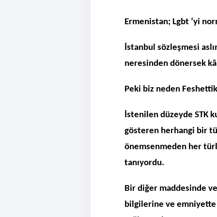
Ermenistan; Lgbt ‘yi nor
İstanbul sözleşmesi aslı
neresinden dönersek kâr
Peki biz neden Feshettik
İstenilen düzeyde STK ku
gösteren herhangi bir tü
önemsenmeden her türlü
tanıyordu.
Bir diğer maddesinde v
bilgilerine ve emniyette 