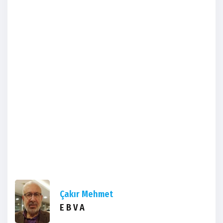
Çakır Mehmet
E B V A