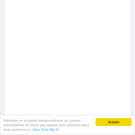
Sitemizden en iyi şekilde faydalanabilmeniz için çerezler
Anladım
kullanılmaktadır. Bu siteye giriş yaparak çerez kullanımını kabul
etmiş sayılıyorsunuz.
Daha Fazla Bilgi Al