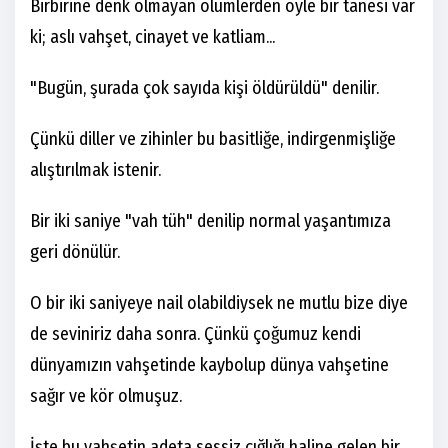
Birbirine denk olmayan ölümlerden öyle bir tanesi var
ki; aslı vahşet, cinayet ve katliam...
"Bugün, şurada çok sayıda kişi öldürüldü" denilir.
Çünkü diller ve zihinler bu basitliğe, indirgenmişliğe
alıştırılmak istenir.
Bir iki saniye "vah tüh" denilip normal yaşantımıza
geri dönülür.
O bir iki saniyeye nail olabildiysek ne mutlu bize diye
de seviniriz daha sonra. Çünkü çoğumuz kendi
dünyamızın vahşetinde kaybolup dünya vahşetine
sağır ve kör olmuşuz.
İşte bu vahşetin adeta sessiz çığlığı haline gelen bir