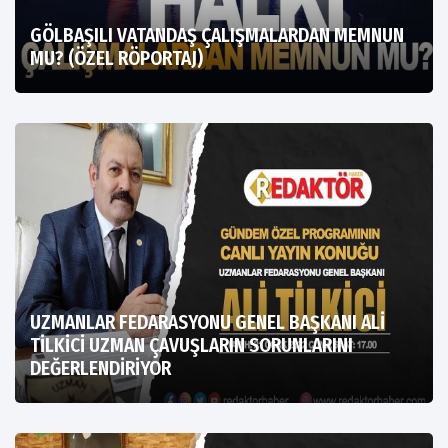
GÖLBAŞILI VATANDAŞ ÇALIŞMALARDAN MEMNUN
MU? (ÖZEL RÖPORTAJ)
UZMANLAR FEDARASYONU GENEL BAŞKANI ALİ
TİLKİCİ UZMAN ÇAVUŞLARIN SORUNLARINI
DEĞERLENDİRİYOR