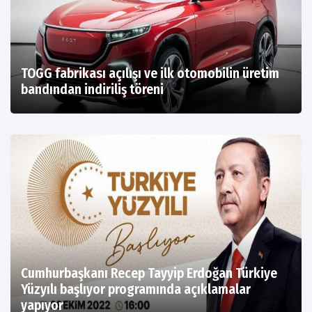
TOGG fabrikası açılışı ve ilk otomobilin üretim
bandından indiriliş töreni
Cumhurbaşkanı Recep Tayyip Erdoğan Türkiye
Yüzyılı başlıyor programında açıklamalar
yapıyor