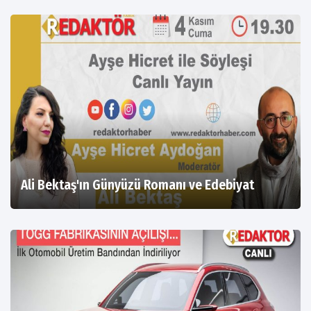
Ali Bektaş'ın Günyüzü Romanı ve Edebiyat