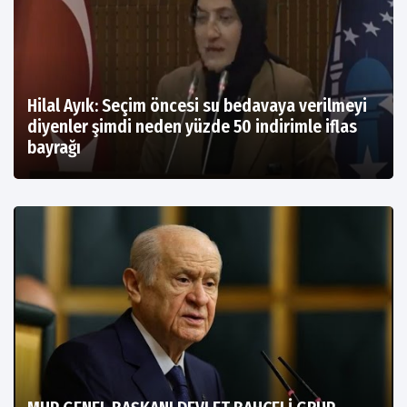
Hilal Ayık: Seçim öncesi su bedavaya verilmeyi
diyenler şimdi neden yüzde 50 indirimle iflas
bayrağı