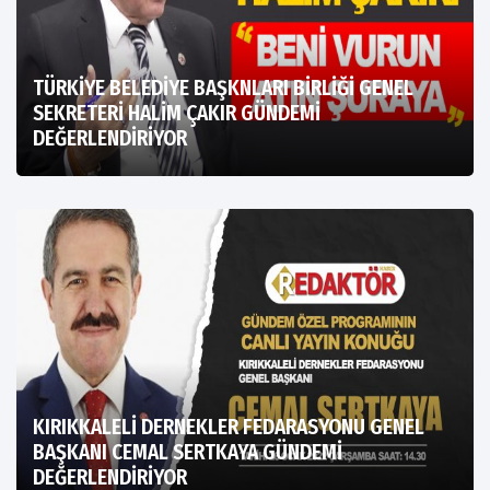
TÜRKİYE BELEDİYE BAŞKNLARI BİRLİĞİ GENEL
SEKRETERİ HALİM ÇAKIR GÜNDEMİ
DEĞERLENDİRİYOR
KIRIKKALELİ DERNEKLER FEDARASYONU GENEL
BAŞKANI CEMAL SERTKAYA GÜNDEMİ
DEĞERLENDİRİYOR