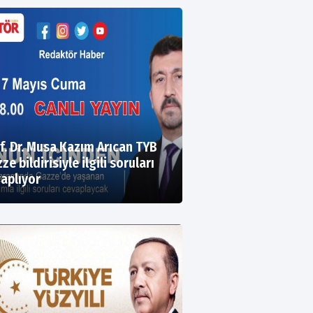
f. Dr. Musa Kazım Arıcan TYB
ze bildirisiyle ilgili soruları
aplıyor