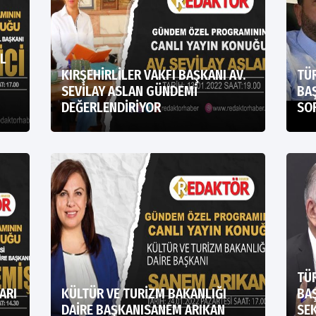
L
KIRŞEHİRLİLER VAKFI BAŞKANI AV.
TÜR
SEVİLAY ASLAN GÜNDEMİ
BAŞ
DEĞERLENDİRİYOR
SO
TÜR
ARI
KÜLTÜR VE TURİZM BAKANLIĞI
BAŞ
DAİRE BAŞKANISANEM ARIKAN
SEK