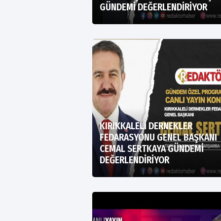
GÜNDEMİ DEĞERLENDİRİYOR
KIRIKKALELİ DERNEKLER
FEDARASYONU GENEL BAŞKANI
CEMAL SERTKAYA GÜNDEMİ
DEĞERLENDİRİYOR