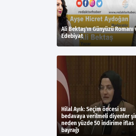
Ali Bektaş'ın Günyüzü Romanı 
Edebiyat
Hilal Ayık: Seçim öncesi su
bedavaya verilmeli diyenler ş
neden yüzde 50 indirime iflas
bayrağı