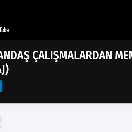
TANDAŞ ÇALIŞMALARDAN M
J)
R