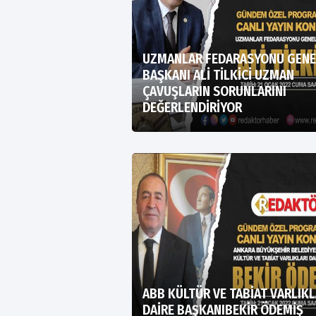
UZMANLAR FEDARASYONU GENE
BAŞKANI ALİ TİLKİCİ UZMAN
ÇAVUŞLARIN SORUNLARINI
DEĞERLENDİRİYOR
ABB KÜLTÜR VE TABİAT VARLIKL
DAİRE BAŞKANIBEKİR ÖDEMİŞ