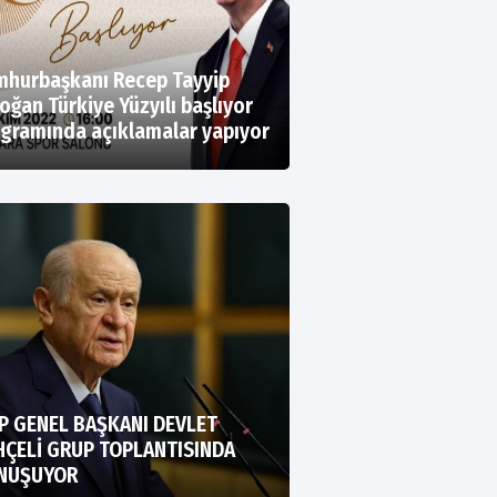
hurbaşkanı Recep Tayyip
oğan Türkiye Yüzyılı başlıyor
gramında açıklamalar yapıyor
P GENEL BAŞKANI DEVLET
HÇELİ GRUP TOPLANTISINDA
NUŞUYOR