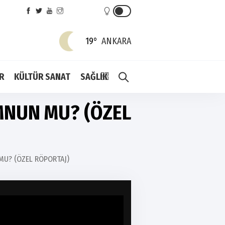
19°
ANKARA
R
KÜLTÜR SANAT
SAĞLIK
MNUN MU? (ÖZEL
U? (ÖZEL RÖPORTAJ)