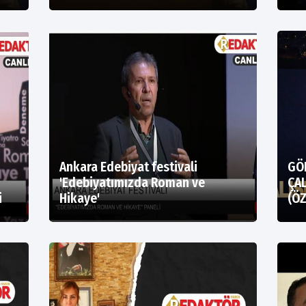
Ankara Edebiyat festivali
GÖ
'Edebiyatımızda Roman ve
ÇA
i
Hikaye'
(ÖZ