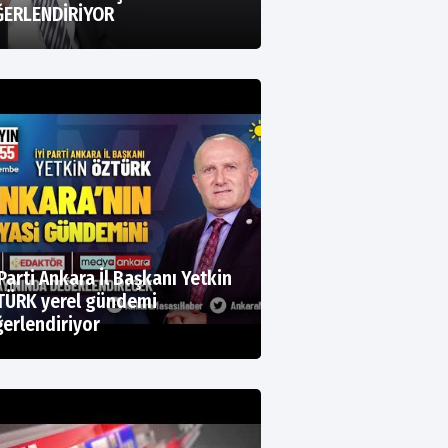
ĞERLENDİRİYOR
 Parti Ankara İl Başkanı Yetkin
TÜRK yerel gündemi
erlendiriyor