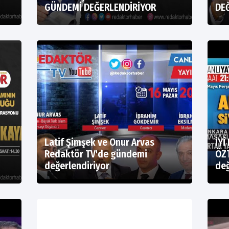
GÜNDEMİ DEĞERLENDİRİYOR
DE
Latif Şimşek ve Onur Arvas
İYİ
Redaktör TV'de gündemi
ÖZ
değerlendiriyor
değ