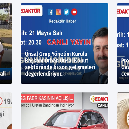
Ünsal Grup Yönetim Kurulu
Başkanı Orhan Ünsal Konut
Pro
sektöründe ki son gelişmeleri
Gaz
ali
değerlendiriyor...
cev