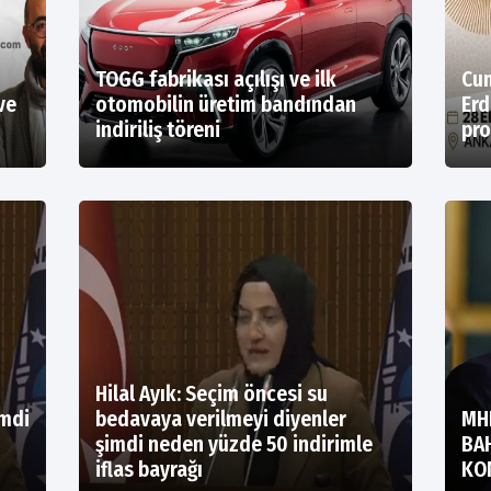
TOGG fabrikası açılışı ve ilk
Cum
ve
otomobilin üretim bandından
Erd
indiriliş töreni
pro
Hilal Ayık: Seçim öncesi su
imdi
bedavaya verilmeyi diyenler
MH
şimdi neden yüzde 50 indirimle
BA
iflas bayrağı
KO