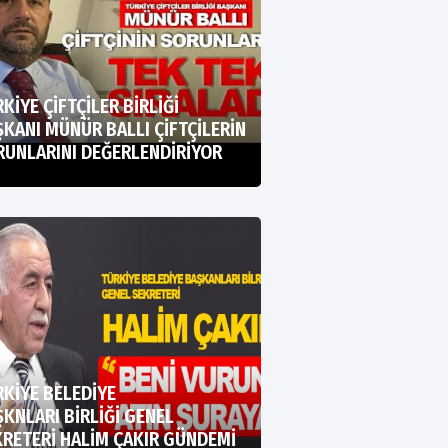
KİYE ÇİFTÇİLER BİRLİĞİ
KANI MÜNÜR BALLI ÇİFTÇİLERİN
RUNLARINI DEĞERLENDİRİYOR
KİYE BELEDİYE
KNLARI BİRLİĞİ GENEL
RETERİ HALİM ÇAKIR GÜNDEMİ