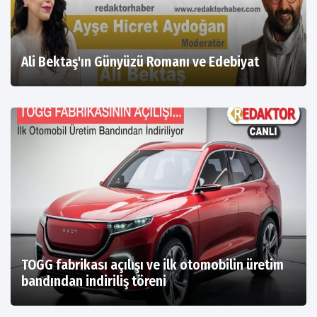
Ali Bektaş'ın Günyüzü Romanı ve Edebiyat
TOGG fabrikası açılışı ve ilk otomobilin üretim
bandından indiriliş töreni