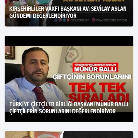
KIRŞEHİRLİLER VAKFI BAŞKANI AV. SEVİLAY ASLAN
GÜNDEMİ DEĞERLENDİRİYOR
TÜRKİYE ÇİFTÇİLER BİRLİĞİ BAŞKANI MÜNÜR BALLI
ÇİFTÇİLERİN SORUNLARINI DEĞERLENDİRİYOR