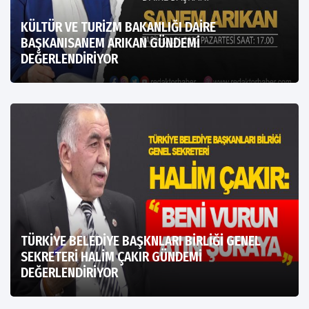
KÜLTÜR VE TURİZM BAKANLIĞI DAİRE
BAŞKANISANEM ARIKAN GÜNDEMİ
DEĞERLENDİRİYOR
TÜRKİYE BELEDİYE BAŞKNLARI BİRLİĞİ GENEL
SEKRETERİ HALİM ÇAKIR GÜNDEMİ
DEĞERLENDİRİYOR