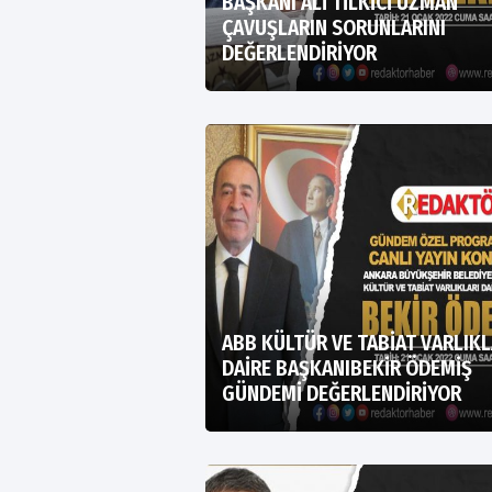
BAŞKANI ALİ TİLKİCİ UZMAN
ÇAVUŞLARIN SORUNLARINI
DEĞERLENDİRİYOR
ABB KÜLTÜR VE TABİAT VARLIKL
DAİRE BAŞKANIBEKİR ÖDEMİŞ
GÜNDEMİ DEĞERLENDİRİYOR