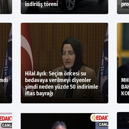
indiriliş töreni
pro
Hilal Ayık: Seçim öncesi su
imdi
bedavaya verilmeyi diyenler
MH
şimdi neden yüzde 50 indirimle
BA
iflas bayrağı
KO