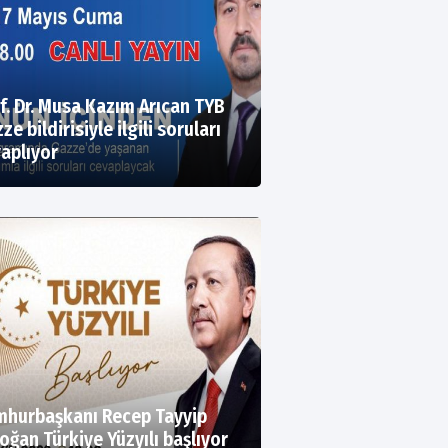
f. Dr. Musa Kazım Arıcan TYB
ze bildirisiyle ilgili soruları
aplıyor
hurbaşkanı Recep Tayyip
oğan Türkiye Yüzyılı başlıyor