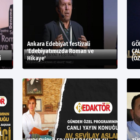
Ankara Edebiyat festivali
GÖ
'Edebiyatımızda Roman ve
ÇA
i
Hikaye'
(ÖZ
L