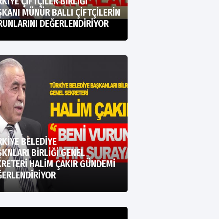
KİYE ÇİFTÇİLER BİRLİĞİ
KANI MÜNÜR BALLI ÇİFTÇİLERİN
RUNLARINI DEĞERLENDİRİYOR
KİYE BELEDİYE
KNLARI BİRLİĞİ GENEL
RETERİ HALİM ÇAKIR GÜNDEMİ
ĞERLENDİRİYOR