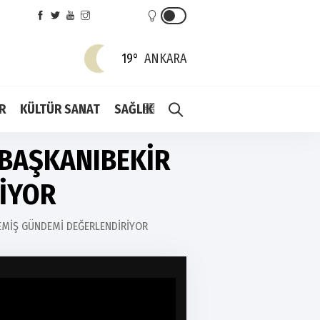
19°
ANKARA
R
KÜLTÜR SANAT
SAĞLIK
 BAŞKANIBEKİR
İYOR
DEMİŞ GÜNDEMİ DEĞERLENDİRİYOR