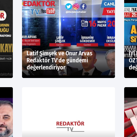
Latif Şimşek ve Onur Arvas
İYİ
Redaktör TV'de gündemi
ÖZ
değerlendiriyor
değ