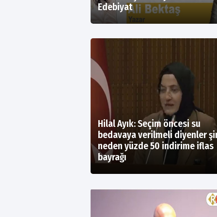
Edebiyat
Hilal Ayık: Seçim öncesi su
bedavaya verilmeli diyenler ş
neden yüzde 50 indirime iflas
bayrağı