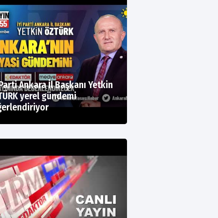
 Parti Ankara İl Başkanı Yetkin
TÜRK yerel gündemi
erlendiriyor