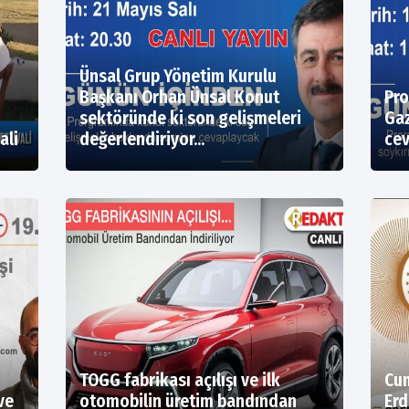
Ünsal Grup Yönetim Kurulu
Başkanı Orhan Ünsal Konut
Pro
sektöründe ki son gelişmeleri
Gaz
ali
değerlendiriyor...
cev
TOGG fabrikası açılışı ve ilk
Cum
ve
otomobilin üretim bandından
Erd