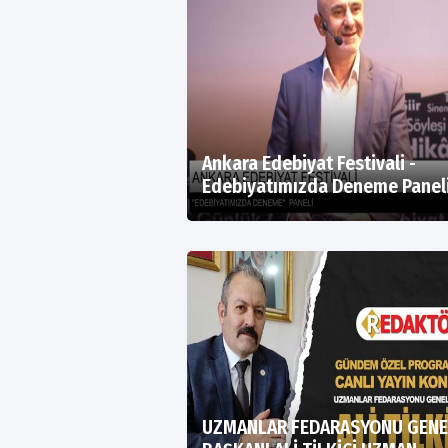
Ankara Edebiyat Festivali -
Edebiyatımızda Deneme Panel
UZMANLAR FEDARASYONU GENE