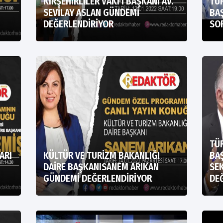
KIRŞEHİRLİLER VAKFI BAŞKANI AV.
TÜR
SEVİLAY ASLAN GÜNDEMİ
BAŞ
DEĞERLENDİRİYOR
SO
TÜR
ARI
KÜLTÜR VE TURİZM BAKANLIĞI
BAŞ
DAİRE BAŞKANISANEM ARIKAN
SEK
GÜNDEMİ DEĞERLENDİRİYOR
DE