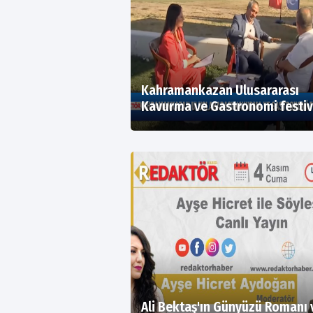
Kahramankazan Ulusararası
Kavurma ve Gastronomi festiv
Ali Bektaş'ın Günyüzü Romanı 