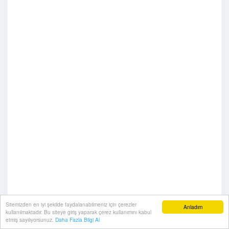
Sitemizden en iyi şekilde faydalanabilmeniz için çerezler
Anladım
kullanılmaktadır. Bu siteye giriş yaparak çerez kullanımını kabul
etmiş sayılıyorsunuz.
Daha Fazla Bilgi Al