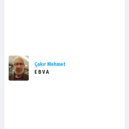
Çakır Mehmet
E B V A