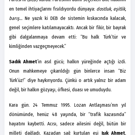
en temel ihtiyaçlarını fısıldıyordu dünyaya:
dostluk, eşitlik,
barış…
Ne yazık ki DEB de sistemin kıskacında kalacak,
genel seçimlere katılamayacaktı. Ancak bir fikir, bir bayrak
gibi dalgalanmaya devam etti: “Bu halk Türk’tür ve
kimliğinden vazgeçmeyecek.”
Sadık Ahmet
’in asıl gücü; halkın yüreğinde açtığı izdi.
Onun mahkemeye çıkarıldığı gün binlerce insan “Biz
Türk’üz!” diye haykırıyordu. Çünkü o artık yalnız bir adam
değil, bir halkın gözyaşı, öfkesi, duası ve umuduydu.
Kara gün. 24 Temmuz 1995. Lozan Antlaşması’nın yıl
dönümünde, henüz 48 yaşında, bir “trafik kazasında”
hayatını kaybetti. Acısı, sadece ailesini değil, bütün bir
milleti dağladı. Kazadan sağ kurtulan eşi
Işık Ahmet
,