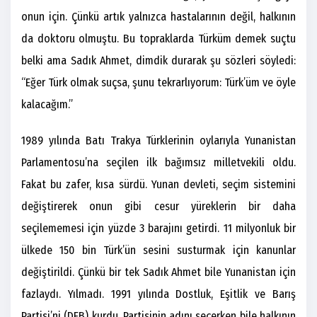
onun için. Çünkü artık yalnızca hastalarının değil, halkının
da doktoru olmuştu. Bu topraklarda Türküm demek suçtu
belki ama Sadık Ahmet, dimdik durarak şu sözleri söyledi:
“Eğer Türk olmak suçsa, şunu tekrarlıyorum: Türk’üm ve öyle
kalacağım.”
1989 yılında Batı Trakya Türklerinin oylarıyla Yunanistan
Parlamentosu’na seçilen ilk bağımsız milletvekili oldu.
Fakat bu zafer, kısa sürdü. Yunan devleti, seçim sistemini
değiştirerek onun gibi cesur yüreklerin bir daha
seçilememesi için yüzde 3 barajını getirdi. 11 milyonluk bir
ülkede 150 bin Türk’ün sesini susturmak için kanunlar
değiştirildi. Çünkü bir tek Sadık Ahmet bile Yunanistan için
fazlaydı. Yılmadı. 1991 yılında Dostluk, Eşitlik ve Barış
Partisi’ni (DEB) kurdu. Partisinin adını seçerken bile halkının