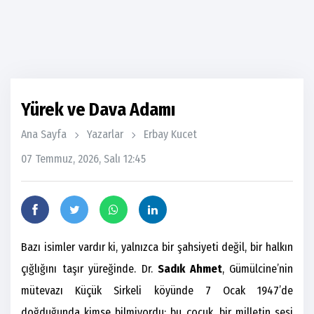
Yürek ve Dava Adamı
Ana Sayfa
Yazarlar
Erbay Kucet
07 Temmuz, 2026, Salı 12:45
Bazı isimler vardır ki, yalnızca bir şahsiyeti değil, bir halkın
çığlığını taşır yüreğinde. Dr.
Sadık Ahmet
, Gümülcine’nin
mütevazı Küçük Sirkeli köyünde 7 Ocak 1947’de
doğduğunda kimse bilmiyordu; bu çocuk, bir milletin sesi