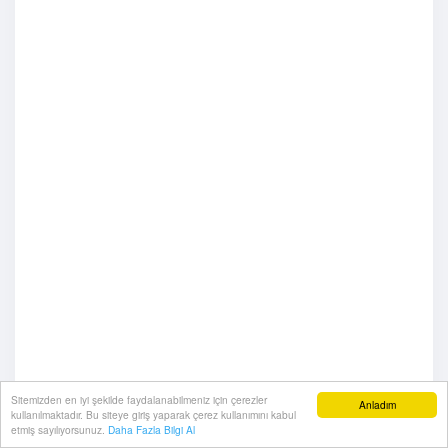
Sitemizden en iyi şekilde faydalanabilmeniz için çerezler
Anladım
kullanılmaktadır. Bu siteye giriş yaparak çerez kullanımını kabul
etmiş sayılıyorsunuz.
Daha Fazla Bilgi Al