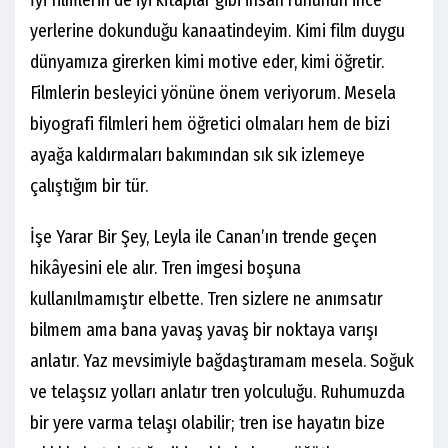
İyi filmlerin de iyi kitaplar gibi insan ruhunun ince
yerlerine dokunduğu kanaatindeyim. Kimi film duygu
dünyamıza girerken kimi motive eder, kimi öğretir.
Filmlerin besleyici yönüne önem veriyorum. Mesela
biyografi filmleri hem öğretici olmaları hem de bizi
ayağa kaldırmaları bakımından sık sık izlemeye
çalıştığım bir tür.
İşe Yarar Bir Şey, Leyla ile Canan’ın trende geçen
hikâyesini ele alır. Tren imgesi boşuna
kullanılmamıştır elbette. Tren sizlere ne anımsatır
bilmem ama bana yavaş yavaş bir noktaya varışı
anlatır. Yaz mevsimiyle bağdaştıramam mesela. Soğuk
ve telaşsız yolları anlatır tren yolculuğu. Ruhumuzda
bir yere varma telaşı olabilir; tren ise hayatın bize