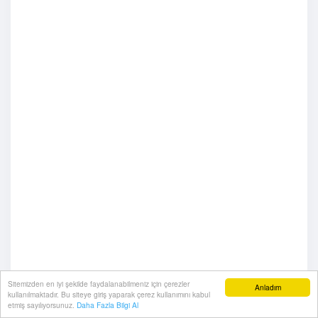
Sitemizden en iyi şekilde faydalanabilmeniz için çerezler
Anladım
kullanılmaktadır. Bu siteye giriş yaparak çerez kullanımını kabul
etmiş sayılıyorsunuz.
Daha Fazla Bilgi Al