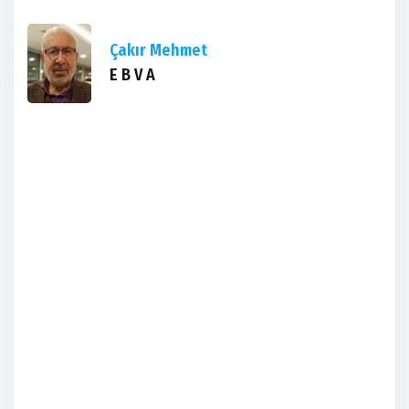
Çakır Mehmet
E B V A