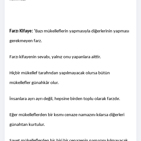
Farzı Kifaye: ‘
Bazı mükelleflerin yapmasıyla diğerlerinin yapması
gerekmeyen farz.
Farzı kifayenin sevabı, yalnız onu yapanlara aittir.
Hiçbir mükellef tarafından yapılmayacak olursa bütün
mükellefler günahkâr olur.
İnsanlara ayrı ayrı değil, hepsine birden toplu olarak farzdır.
Eğer mükelleflerden bir kısmı cenaze namazını kılarsa diğerleri
günahtan kurtulur.
Şayet mükelleflerden hiç biri bir cenazenin namazını kılmayacak