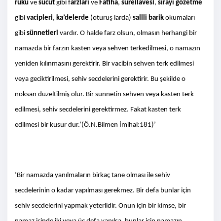
rükû
ve
sücut
gibi f
arzları
ve
Fatiha
,
süre
ilavesi
,
sırayı gözetme
gibi
vacipleri
,
ka’delerde
(oturuş larda)
sallli barik
okumaları
gibi
sünnetleri
vardır. O halde farz olsun, olmasın herhangi bir
namazda bir farzın kasten veya sehven terkedilmesi, o namazın
yeniden kılınmasını gerektirir. Bir vacibin sehven terk edilmesi
veya geciktirilmesi, sehiv secdelerini gerektirir. Bu şekilde o
noksan düzeltilmiş olur. Bir sünnetin sehven veya kasten terk
edilmesi, sehiv secdelerini gerektirmez. Fakat kasten terk
edilmesi bir kusur dur.’(Ö.N.Bilmen İmihal:181)’
‘Bir namazda yanılmaların birkaç tane olması ile sehiv
secdelerinin o kadar yapılması gerekmez. Bir defa bunlar için
sehiv secdelerini yapmak yeterlidir. Onun için bir kimse, bir