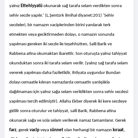
yalnız
Ettehiyyatü
okunarak sağ tarafa selam verdikten sonra
sehiv secde yapılır.’ (L.Şentürk ilmihal diyanet:201) ‘Sehiv
secdeleri, bir namazın vaciplerinden birini yanılarak terk
etmekten veya geciktirmeden dolayı, o namazın sonunda
yapılması gereken iki secde ile teşehhütten, Salli Barik ve
Rabbena atina okumaktan ibarettir. Son oturuşta yalnız tahiyyat
okunduktan sonra iki tarafa selam verilir. (yalnız sağ tarafa selam
vererek yapılması daha faziletlidir, ihtiyata uygundur Bundan
dolayı cemaatle kılınan namazlarda cemaatin yanlışlıkla
dağılmaması için yalnız sağa selam verildikten sonra sehiv secdesi
yapılması tercih edilmiştir). Allahu Ekber diyerek iki kere secdeye
gidilir sonra oturulur ve tahiyyat, salli Barik, Rabbena atina
okunarak sağa ve sola selam verilerek namaz tamamlanır. Gerek
farz
, gerek
vacip
veya
sünnet
olan herhangi bir namazın
kıraat
,