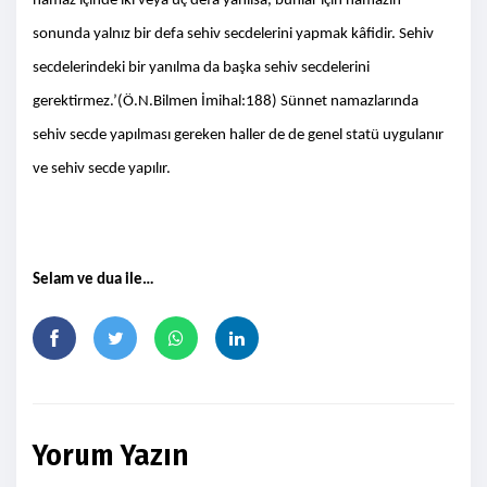
namaz içinde iki veya üç defa yanılsa, bunlar için namazın
sonunda yalnız bir defa sehiv secdelerini yapmak kâfidir. Sehiv
secdelerindeki bir yanılma da başka sehiv secdelerini
gerektirmez.’(Ö.N.Bilmen İmihal:188) Sünnet namazlarında
sehiv secde yapılması gereken haller de de genel statü uygulanır
ve sehiv secde yapılır.
Selam ve dua ile…
Yorum Yazın