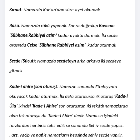
Kıraat:
Namazda Kur’an’dan süre-ayet okumak
Rükû:
Namazda rükû yapmak. Sonra doğrulup
Kaveme
‘
Sübhane Rabbiyel azim’
kadar ayakta durmak. İki secde
arasında
Celse ‘Sübhane Rabbiyel azim’
kadar oturmak
Secde
(
Sücut
)
:
Namazda
secdeteyn
arka arkaya iki secdeye
gitmek
Kade-i ahire
(
son oturuş
)
:
Namazın sonunda Ettehıyyatü
okuyacak kadar oturmak. İki defa oturulursa ilk oturuş
‘Kade-i
Ûla’
ikincisi
‘Kade-i Ahire’
son oturuştur. İki rekâtlı namazlarda
olan tek oturuşa da ‘Kade-i Ahire’ denir. Namazın içindeki
farzlardan her birisi tehir edilirse sonunda Sehiv secde yapılır.
Farz, vacip ve nafile namazların hepsinde sehiv secde yapılır.