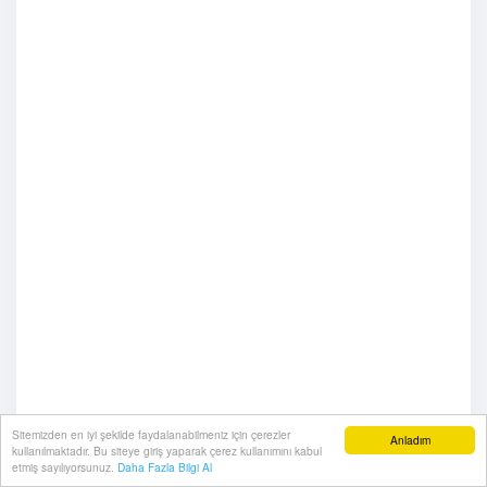
Sitemizden en iyi şekilde faydalanabilmeniz için çerezler
Anladım
kullanılmaktadır. Bu siteye giriş yaparak çerez kullanımını kabul
etmiş sayılıyorsunuz.
Daha Fazla Bilgi Al