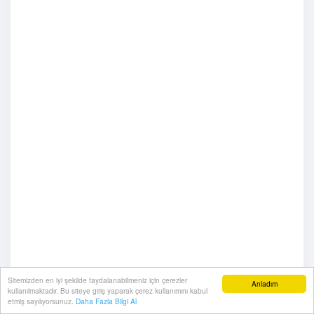
Sitemizden en iyi şekilde faydalanabilmeniz için çerezler
Anladım
kullanılmaktadır. Bu siteye giriş yaparak çerez kullanımını kabul
etmiş sayılıyorsunuz.
Daha Fazla Bilgi Al