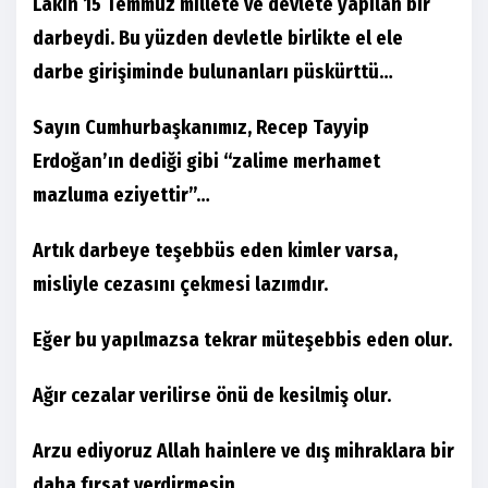
Lakin 15 Temmuz millete ve devlete yapılan bir
darbeydi. Bu yüzden devletle birlikte el ele
darbe girişiminde bulunanları püskürttü…
Sayın Cumhurbaşkanımız, Recep Tayyip
Erdoğan’ın dediği gibi “zalime merhamet
mazluma eziyettir”…
Artık darbeye teşebbüs eden kimler varsa,
misliyle cezasını çekmesi lazımdır.
Eğer bu yapılmazsa tekrar müteşebbis eden olur.
Ağır cezalar verilirse önü de kesilmiş olur.
Arzu ediyoruz Allah hainlere ve dış mihraklara bir
daha fırsat verdirmesin…