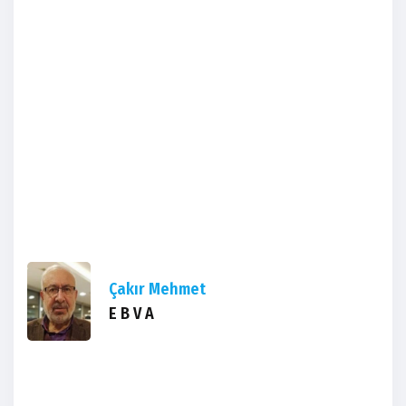
Çakır Mehmet
E B V A