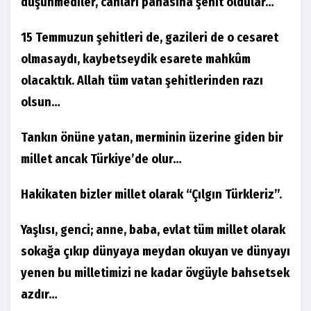
düşünmediler, canları pahasına şehit oldular…
15 Temmuzun şehitleri de, gazileri de o cesaret
olmasaydı, kaybetseydik esarete mahkûm
olacaktık. Allah tüm vatan şehitlerinden razı
olsun…
Tankın önüne yatan, merminin üzerine giden bir
millet ancak Türkiye’de olur…
Hakikaten bizler millet olarak “Çılgın Türkleriz”.
Yaşlısı, genci; anne, baba, evlat tüm millet olarak
sokağa çıkıp dünyaya meydan okuyan ve dünyayı
yenen bu milletimizi ne kadar övgüyle bahsetsek
azdır…