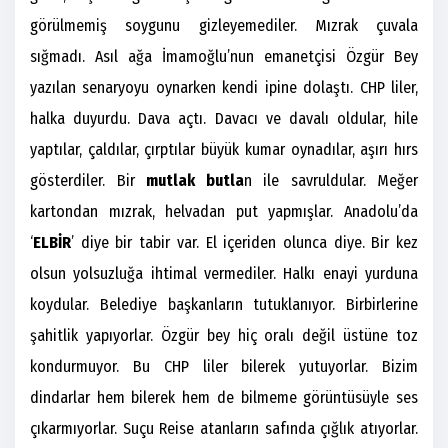
görülmemiş soygunu gizleyemediler. Mızrak çuvala
sığmadı. Asıl ağa İmamoğlu’nun emanetçisi Özgür Bey
yazılan senaryoyu oynarken kendi ipine dolaştı. CHP liler,
halka duyurdu. Dava açtı. Davacı ve davalı oldular, hile
yaptılar, çaldılar, çırptılar büyük kumar oynadılar, aşırı hırs
gösterdiler. Bir
mutlak butla
n ile savruldular. Meğer
kartondan mızrak, helvadan put yapmışlar. Anadolu’da
‘
ELBİR
’ diye bir tabir var. El içeriden olunca diye. Bir kez
olsun yolsuzluğa ihtimal vermediler. Halkı enayi yurduna
koydular. Belediye başkanların tutuklanıyor. Birbirlerine
şahitlik yapıyorlar. Özgür bey hiç oralı değil üstüne toz
kondurmuyor. Bu CHP liler bilerek yutuyorlar. Bizim
dindarlar hem bilerek hem de bilmeme görüntüsüyle ses
çıkarmıyorlar. Suçu Reise atanların safında çığlık atıyorlar.