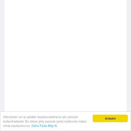
Sitemizden en iyi şekilde faydalanabilmeniz için çerezler
Anladım
kullanılmaktadır. Bu siteye giriş yaparak çerez kullanımını kabul
etmiş sayılıyorsunuz.
Daha Fazla Bilgi Al