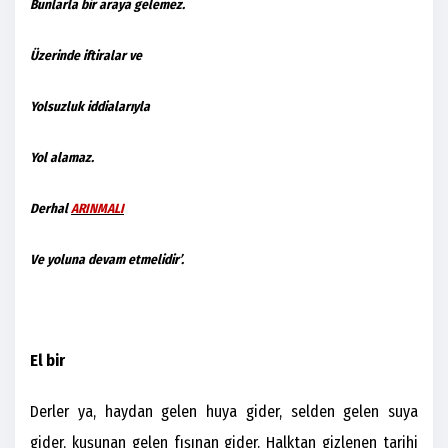
Bunlarla bir araya gelemez.
Üzerinde iftiralar ve
Yolsuzluk iddialarıyla
Yol alamaz.
Derhal
ARINMALI
Ve yoluna devam etmelidir’.
El bir
Derler ya, haydan gelen huya gider, selden gelen suya
gider, kuşunan gelen fışınan gider. Halktan gizlenen tarihi