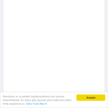
Sitemizden en iyi şekilde faydalanabilmeniz için çerezler
Anladım
kullanılmaktadır. Bu siteye giriş yaparak çerez kullanımını kabul
etmiş sayılıyorsunuz.
Daha Fazla Bilgi Al