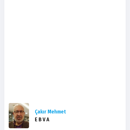
Çakır Mehmet
E B V A