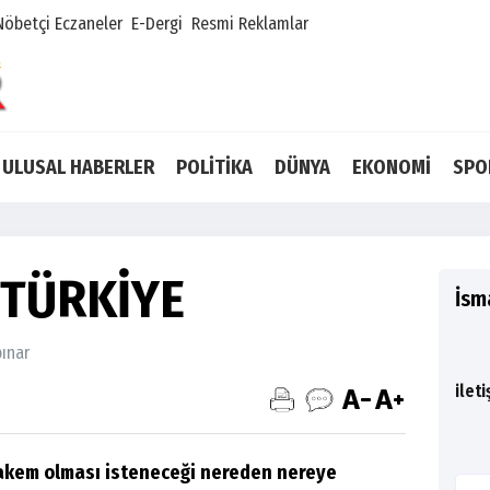
Nöbetçi Eczaneler
E-Dergi
Resmi Reklamlar
ULUSAL HABERLER
POLİTİKA
DÜNYA
EKONOMİ
SPO
TÜRKİYE
İsm
pınar
ilet
hakem olması isteneceği nereden nereye