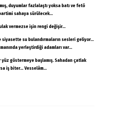
mış, duyumlar fazlalaştı yoksa batı ve fetö
 partimi sahaya sürülecek…
kulak vermezse işin rengi değişir…
 siyasette su bulandırmaların sesleri geliyor…
manında yerleştirdiği adamları var…
r yüz göstermeye başlamış. Sahadan çatlak
arsa iş biter… Vesselâm…