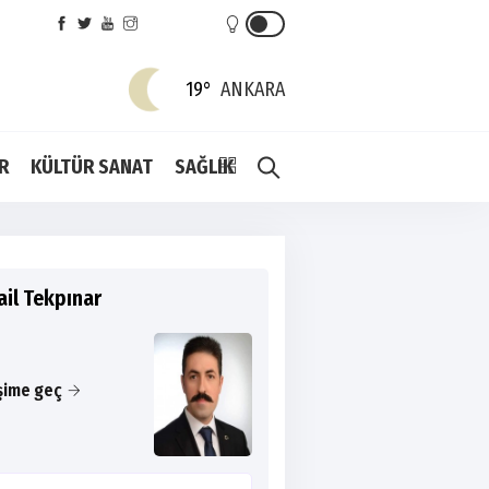
19°
ANKARA
R
KÜLTÜR SANAT
SAĞLIK
ail Tekpınar
işime geç