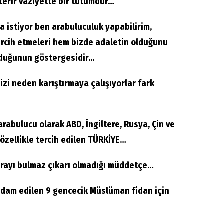
terir vaziyette bir tutumdur…
a istiyor ben arabuluculuk yapabilirim,
rcih etmeleri hem bizde adaletin olduğunu
uğunun göstergesidir...
mizi neden karıştırmaya çalışıyorlar fark
abulucu olarak ABD, İngiltere, Rusya, Çin ve
 özellikle tercih edilen TÜRKİYE…
arayı bulmaz çıkarı olmadığı müddetçe…
 idam edilen 9 gencecik Müslüman fidan için