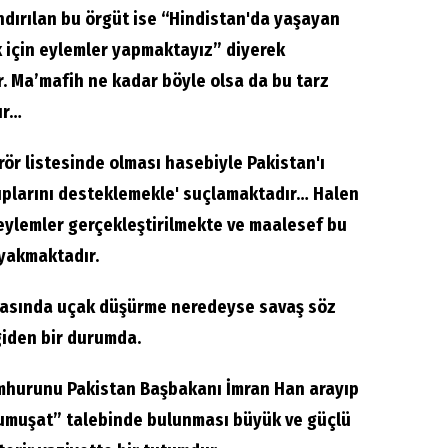
ndırılan bu örgüt ise “Hindistan'da yaşayan
 için eylemler yapmaktayız” diyerek
r. Ma’mafih ne kadar böyle olsa da bu tarz
ır…
rör listesinde olması hasebiyle Pakistan'ı
gruplarını desteklemekle' suçlamaktadır… Halen
eylemler gerçekleştirilmekte ve maalesef bu
yakmaktadır.
arasında uçak düşürme neredeyse savaş söz
iden bir durumda.
umhurunu Pakistan Başbakanı İmran Han arayıp
yumuşat” talebinde bulunması büyük ve güçlü