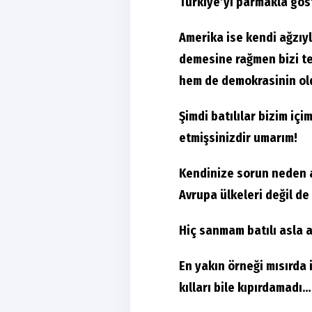
Türkiye’yi parmakla gös
Amerika ise kendi ağzıyl
demesine rağmen bizi te
hem de demokrasinin old
Şimdi batılılar bizim içi
etmişsinizdir umarım!
Kendinize sorun neden ar
Avrupa ülkeleri değil de
Hiç sanmam batılı asla 
En yakın örneği mısırda
kılları bile kıpırdamadı…