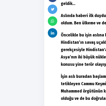
geldik…
Aslında haberi ilk duyd
oldum. Ben ülkeme ve d
Öncelikle bu işin aslına 
Hindistan’ın savaş uçakl
gerekçesiyle Hindistan'a
Asya’nın iki büyük nükle
konusu yine terör olayı
İşin aslı buradan başlam
tetikleyen Cammu Keşmir 
Muhammed örgütünün kur
olduğu ve de bu doğrula