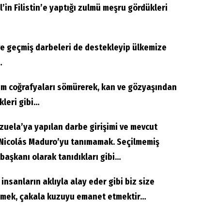
l’in Filistin’e yaptığı zulmü meşru gördükleri
e geçmiş darbeleri de destekleyip ülkemize
…
m coğrafyaları sömürerek, kan ve gözyaşından
kleri gibi…
uela’ya yapılan darbe girişimi ve mevcut
 Nicolás Maduro’yu tanımamak. Seçilmemiş
başkanı olarak tanıdıkları gibi…
insanların aklıyla alay eder gibi biz size
emek, çakala kuzuyu emanet etmektir…