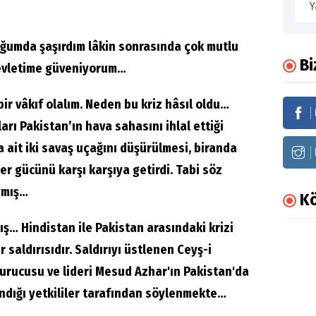
uğumda şaşırdım lâkin sonrasında çok mutlu
Bi
evletime güveniyorum…
bir vâkıf olalım. Neden bu kriz hâsıl oldu…
arı Pakistan’ın hava sahasını ihlal ettiği
 ait iki savaş uçağını düşürülmesi, biranda
er gücünü karşı karşıya getirdi. Tabi söz
ymış…
Kö
ış… Hindistan ile Pakistan arasındaki krizi
saldırısıdır. Saldırıyı üstlenen Ceyş-i
ucusu ve lideri Mesud Azhar'ın Pakistan'da
ndığı yetkililer tarafından söylenmekte…