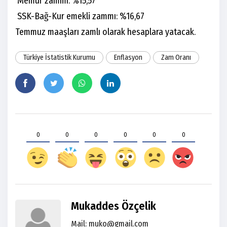
Memur zammı: %15,57
SSK-Bağ-Kur emekli zammı: %16,67
Temmuz maaşları zamlı olarak hesaplara yatacak.
Türkiye İstatistik Kurumu
Enflasyon
Zam Oranı
0
0
0
0
0
0
Mukaddes Özçelik
Mail: muko@gmail.com