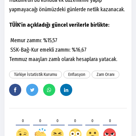
Hükümetin bu konuda ek düzenleme yapıp
yapmayacağı önümüzdeki günlerde netlik kazanacak.
TÜİK'in açıkladığı güncel verilerle birlikte:
Memur zammı: %15,57
SSK-Bağ-Kur emekli zammı: %16,67
Temmuz maaşları zamlı olarak hesaplara yatacak.
Türkiye İstatistik Kurumu
Enflasyon
Zam Oranı
0
0
0
0
0
0