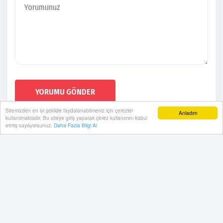
YORUMU GÖNDER
Sitemizden en iyi şekilde faydalanabilmeniz için çerezler
Anladım
kullanılmaktadır. Bu siteye giriş yaparak çerez kullanımını kabul
etmiş sayılıyorsunuz.
Daha Fazla Bilgi Al
Künye
Gizlilik Politikası
RSS
Sitemap
Sitene Ekle
Arşiv
İletişim