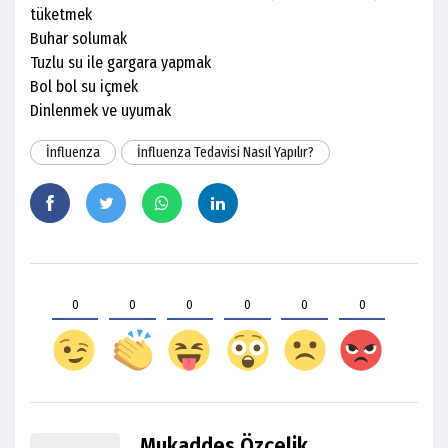
tüketmek
Buhar solumak
Tuzlu su ile gargara yapmak
Bol bol su içmek
Dinlenmek ve uyumak
İnfluenza
İnfluenza Tedavisi Nasıl Yapılır?
0
0
0
0
0
0
Mukaddes Özçelik