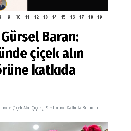
8
9
10
11
12
13
14
15
16
17
18
19
 Gürsel Baran:
nde çiçek alın
örüne katkıda
nünde Çiçek Alın Çiçekçi Sektörüne Katkıda Bulunun