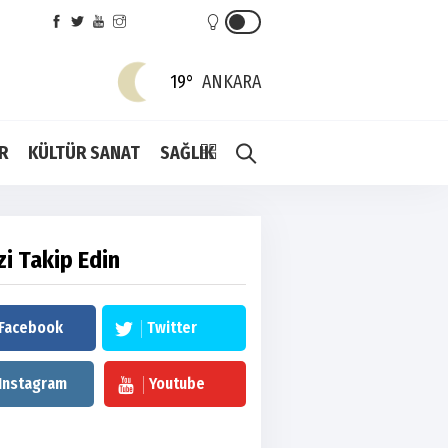
19°
ANKARA
R
KÜLTÜR SANAT
SAĞLIK
zi Takip Edin
Facebook
Twitter
Instagram
Youtube