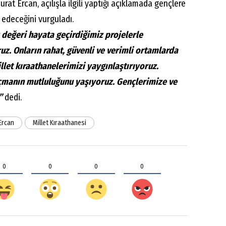
at Ercan, açılışla ilgili yaptığı açıklamada gençlere
 edeceğini vurguladı.
 değeri hayata geçirdiğimiz projelerle
. Onların rahat, güvenli ve verimli ortamlarda
llet kıraathanelerimizi yaygınlaştırıyoruz.
çmanın mutluluğunu yaşıyoruz. Gençlerimize ve
n”
dedi.
Ercan
Millet Kıraathanesi
0
0
0
0