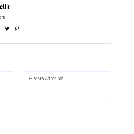
elik
com