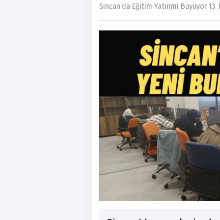
Sincan’da Eğitim Yatırımı Büyüyor 13.