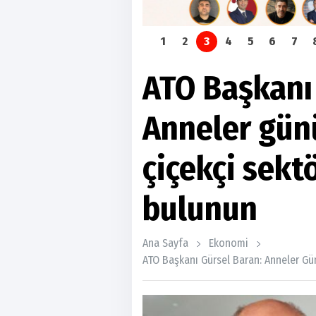
1
2
3
4
5
6
7
ATO Başkanı
Anneler günü
çiçekçi sekt
bulunun
Ana Sayfa
Ekonomi
ATO Başkanı Gürsel Baran: Anneler Gü