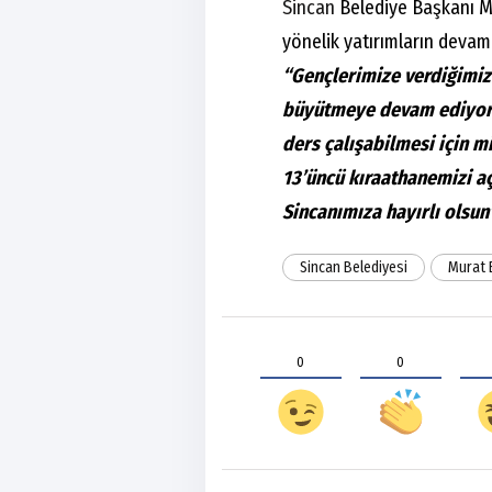
Sincan
Belediye Başkanı Mur
yönelik yatırımların devam
“Gençlerimize verdiğimiz
büyütmeye devam ediyoruz
ders çalışabilmesi için mi
13’üncü kıraathanemizi a
Sincanımıza hayırlı olsu
Sincan Belediyesi
Murat 
0
0