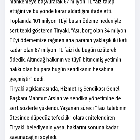
mahkemeye başvurarak 67 milyon TL faiz talep
ettiğini ve bu yönde karar aldırdığını ifade etti.
Toplamda 101 milyon TL’yi bulan ödeme nedeniyle
sert tepki gösteren Tiryaki, “Asıl borç olan 34 milyon
TL’yi ödememize rağmen ana paranın yaklaşık iki katı
kadar olan 67 milyon TL faizi de bugün üzülerek
ödedik. Altındağ halkının ve tüyü bitmemiş yetimin
hakkı olan bu para bugün sendikanın hesabına
geçmiştir” dedi.
Tiryaki açıklamasında, Hizmet-İş Sendikası Genel
Başkanı Mahmut Arslan ve sendika yönetimine de
sert sözlerle yüklendi. Yaşanan süreci “faiz talebinin
ötesinde düpedüz tefecilik” olarak nitelendiren
Tiryaki, belediyenin yasal haklarını sonuna kadar
savunacağını söyledi.