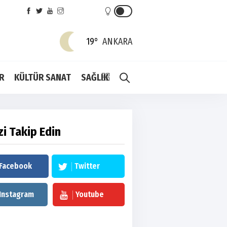
19°
ANKARA
R
KÜLTÜR SANAT
SAĞLIK
zi Takip Edin
Facebook
Twitter
Instagram
Youtube