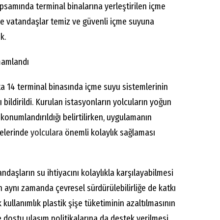
samında terminal binalarına yerleştirilen içme
de vatandaşlar temiz ve güvenli içme suyuna
k.
mamlandı
a 14 terminal binasında içme suyu sistemlerinin
ildirildi. Kurulan istasyonların yolcuların yoğun
 konumlandırıldığı belirtilirken, uygulamanın
relerinde
yolculara
önemli kolaylık sağlaması
daşların su ihtiyacını kolaylıkla karşılayabilmesi
aynı zamanda çevresel sürdürülebilirliğe de katkı
k kullanımlık plastik şişe tüketiminin azaltılmasının
e dostu ulaşım politikalarına da destek verilmesi