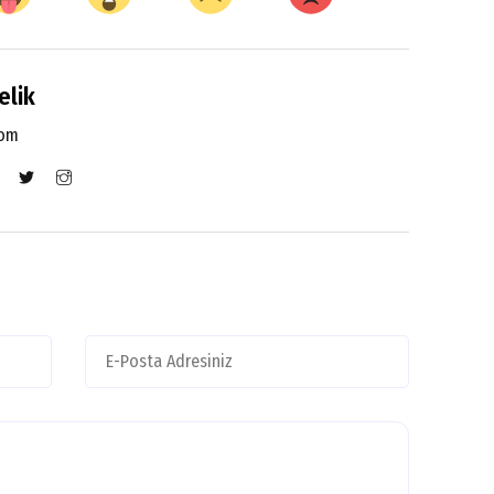
elik
com