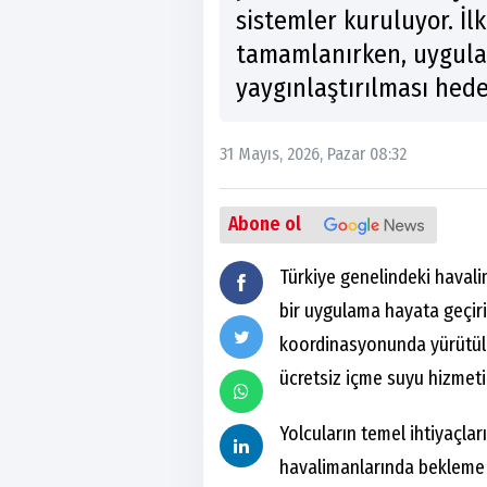
sistemler kuruluyor. İ
tamamlanırken, uygula
yaygınlaştırılması hede
31 Mayıs, 2026, Pazar 08:32
Abone ol
Türkiye genelindeki haval
bir uygulama hayata geçiril
koordinasyonunda yürütül
ücretsiz içme suyu hizmeti 
Yolcuların temel ihtiyaçla
havalimanlarında bekleme s