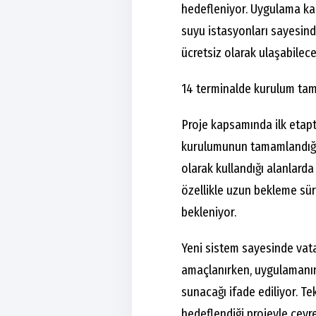
hedefleniyor. Uygulama kap
suyu istasyonları sayesin
ücretsiz olarak ulaşabilece
14 terminalde kurulum ta
Proje kapsamında ilk etapt
kurulumunun tamamlandığı b
olarak kullandığı alanlarda
özellikle uzun bekleme sü
bekleniyor.
Yeni sistem sayesinde vatan
amaçlanırken, uygulamanın 
sunacağı ifade ediliyor. Te
hedeflendiği projeyle çevr