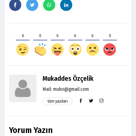
0
0
0
0
0
0
Mukaddes Özçelik
Mail:
muko@gmail.com
tüm yazıları
Yorum Yazın