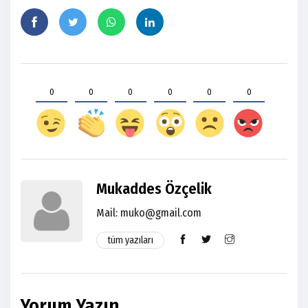
0
0
0
0
0
0
Mukaddes Özçelik
Mail: muko@gmail.com
tüm yazıları
Yorum Yazın