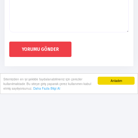
YORUMU GÖNDER
Sitemizden en iyi şekilde faydalanabilmeniz için çerezler
Anladım
kullanılmaktadır. Bu siteye giriş yaparak çerez kullanımını kabul
etmiş sayılıyorsunuz.
Daha Fazla Bilgi Al
Künye
Gizlilik Politikası
RSS
Sitemap
Sitene Ekle
Arşiv
İletişim