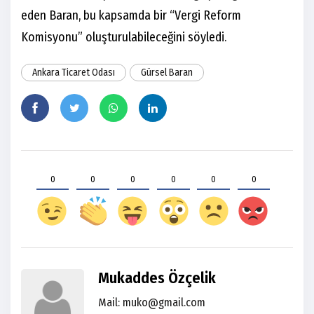
eden Baran, bu kapsamda bir “Vergi Reform
Komisyonu” oluşturulabileceğini söyledi.
Ankara Ticaret Odası
Gürsel Baran
0
0
0
0
0
0
Mukaddes Özçelik
Mail:
muko@gmail.com