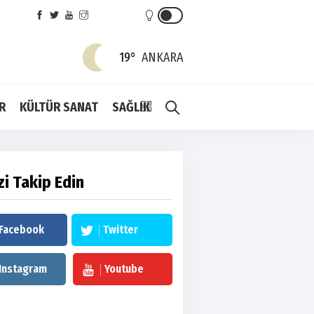
19°
ANKARA
R
KÜLTÜR SANAT
SAĞLIK
zi Takip Edin
Facebook
Twitter
Instagram
Youtube