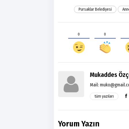
Pursaklar Belediyesi
Ann
0
0
Mukaddes Özç
Mail:
muko@gmail.
tüm yazıları
Yorum Yazın