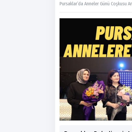
Pursaklar’da Anneler Günü Coşkusu A