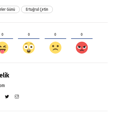
eler Günü
Ertuğrul Çetin
0
0
0
0
elik
com