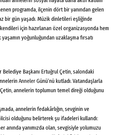
ından annelerin sosyal hayata daha aktif katılım
enen programda, ilçenin dört bir yanından gelen
z bir gün yaşadı. Müzik dinletileri eşliğinde
 kendileri için hazırlanan özel organizasyonda hem
k yaşamın yoğunluğundan uzaklaşma fırsatı
 Belediye Başkanı Ertuğrul Çetin, salondaki
annelerin
Anneler
Günü’nü kutladı. Vatandaşlarla
Çetin, annelerin toplumun temel direği olduğunu
mada, annelerin fedakârlığın, sevginin ve
isi olduğunu belirterek şu ifadeleri kullandı:
her anında yanımızda olan, sevgisiyle yolumuzu