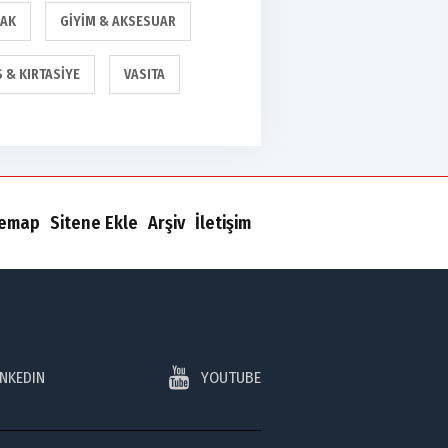
AK
GIYIM & AKSESUAR
S & KIRTASIYE
VASITA
temap
Sitene Ekle
Arşiv
İletişim
INKEDIN
YOUTUBE