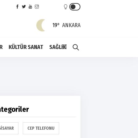
19°
ANKARA
R
KÜLTÜR SANAT
SAĞLIK
tegoriler
GISAYAR
CEP TELEFONU