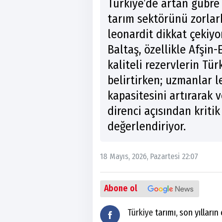
Türkiye’de artan gübre m
tarım sektörünü zorla
leonardit dikkat çekiyo
Baltaş, özellikle Afşin
kaliteli rezervlerin Tür
belirtirken; uzmanlar 
kapasitesini artırarak v
direnci açısından kritik
değerlendiriyor.
18 Mayıs, 2026, Pazartesi 22:07
Abone ol
Türkiye
tarımı, son yılların