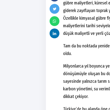
gübre maliyetleri, küresel en
giderek zayıflayan toprak y
Özellikle kimyasal gübre f
maliyetlerini tarihi seviyel
düşük maliyetli ve yerli çö
Tam da bu noktada yeniden
oldu.
Milyonlarca yıl boyunca ye
dönüşümüyle oluşan bu doğa
sayesinde yalnızca tarım se
karbon yönetimi, su verimlil
dikkat çekiyor.
Türkiye’de
bu alanda öne çı