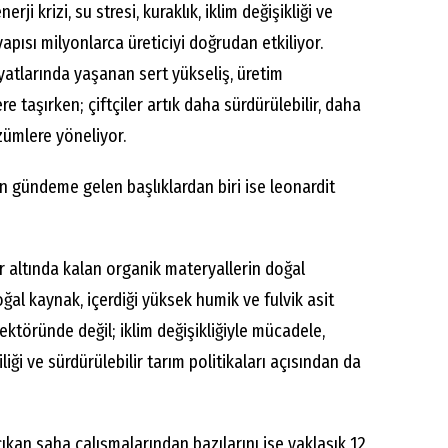
erji krizi, su stresi, kuraklık, iklim değişikliği ve
apısı milyonlarca üreticiyi doğrudan etkiliyor.
iyatlarında yaşanan sert yükseliş, üretim
ere taşırken; çiftçiler artık daha sürdürülebilir, daha
zümlere yöneliyor.
 gündeme gelen başlıklardan biri ise leonardit
r altında kalan organik materyallerin doğal
l kaynak, içerdiği yüksek humik ve fulvik asit
ktöründe değil; iklim değişikliğiyle mücadele,
iği ve sürdürülebilir tarım politikaları açısından da
kan saha çalışmalarından bazılarını ise yaklaşık 12