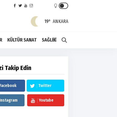
19°
ANKARA
R
KÜLTÜR SANAT
SAĞLIK
zi Takip Edin
Facebook
Twitter
Instagram
Youtube