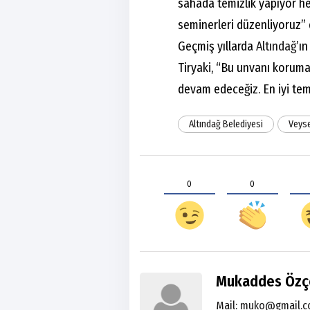
sahada temizlik yapıyor h
seminerleri düzenliyoruz” 
Geçmiş yıllarda
Altındağ
’ın
Tiryaki, “Bu unvanı koruma
devam edeceğiz. En iyi temi
Altındağ Belediyesi
Veyse
0
0
Mukaddes Özç
Mail:
muko@gmail.