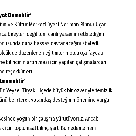
ayat Demektir”
itim ve Kültür Merkezi üyesi Neriman Binnur Uçar
zca bireyleri değil tüm canlı yaşamını etkilediğini
konusunda daha hassas davranacağını söyledi.
Gölcük de düzenlenen eğitimlerin oldukça faydalı
e bilincinin artırılması için yapılan çalışmalardan
ne teşekkür etti.
letmemektir”
r. Veysel Tiryaki, ilçede büyük bir özveriyle temizlik
ğünü belirterek vatandaş desteğinin önemine vurgu
köşesinde yoğun bir çalışma yürütüyoruz. Ancak
mek için toplumsal bilinç şart. Bu nedenle hem