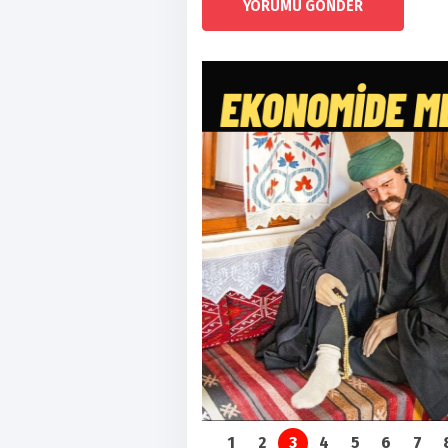
YORUMU GÖNDER
1
2
3
4
5
6
7