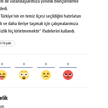
em de vatandaşlarımıza yönelik bilinçlendirme
dedi.
 Türkiye’nin en temiz ilçesi seçildiğini hatırlatan
k ve daha ileriye taşımak için çalışmalarımıza
zlik hiç kirletmemektir” ifadelerini kullandı.
l Tiryaki
0
0
0
0
elik
com