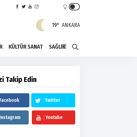
19°
ANKARA
R
KÜLTÜR SANAT
SAĞLIK
zi Takip Edin
Facebook
Twitter
Instagram
Youtube