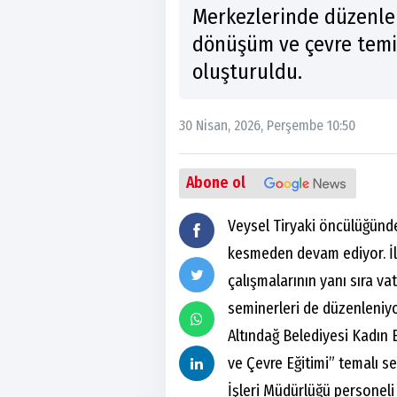
Merkezlerinde düzenlene
dönüşüm ve çevre temiz
oluşturuldu.
30 Nisan, 2026, Perşembe 10:50
Abone ol
Veysel Tiryaki öncülüğünd
kesmeden devam ediyor. İl
çalışmalarının yanı sıra va
seminerleri de düzenleniyo
Altındağ Belediyesi Kadın 
ve Çevre Eğitimi” temalı se
İşleri Müdürlüğü personel