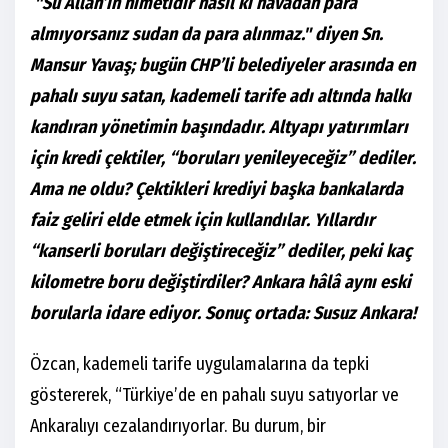
"Su Allah’ın nimetidir nasıl ki havadan para
almıyorsanız sudan da para alınmaz." diyen Sn.
Mansur Yavaş; bugün CHP’li belediyeler arasında en
pahalı suyu satan, kademeli tarife adı altında halkı
kandıran yönetimin başındadır. Altyapı yatırımları
için kredi çektiler, “boruları yenileyeceğiz” dediler.
Ama ne oldu? Çektikleri krediyi başka bankalarda
faiz geliri elde etmek için kullandılar. Yıllardır
“kanserli boruları değiştireceğiz” dediler, peki kaç
kilometre boru değiştirdiler? Ankara hâlâ aynı eski
borularla idare ediyor. Sonuç ortada: Susuz Ankara!
Özcan, kademeli tarife uygulamalarına da tepki
göstererek, “Türkiye’de en pahalı suyu satıyorlar ve
Ankaralıyı cezalandırıyorlar. Bu durum, bir