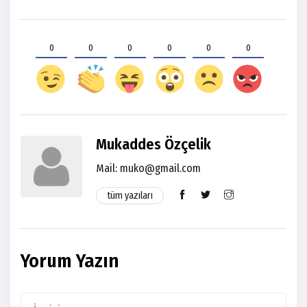
0
0
0
0
0
0
Mukaddes Özçelik
Mail:
muko@gmail.com
tüm yazıları
Yorum Yazın