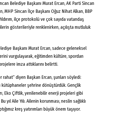
ncan Belediye Başkanı Murat Ercan, AK Parti Sincan
n, MHP Sincan İlçe Başkanı Oğuz Nihat Alkan, BBP
Yıldırım, ilçe protokolü ve çok sayıda vatandaş
ilerin gösterileriyle renklenirken, açılışta mutluluk
elediye Başkanı Murat Ercan, sadece geleneksel
erini vurgulayarak, eğitimden kültüre, spordan
ojelere imza attıklarını belirtti.
 rahat” diyen Başkan Ercan, şunları söyledi:
ı kütüphaneler şehrine dönüştürdük. Gençlik
 Eko Çiftlik, yenilenebilir enerji projeleri gibi
u yıl Aile Yılı. Ailenin korunması, neslin sağlıklı
ptığımız kreş yatırımları büyük önem taşıyor.