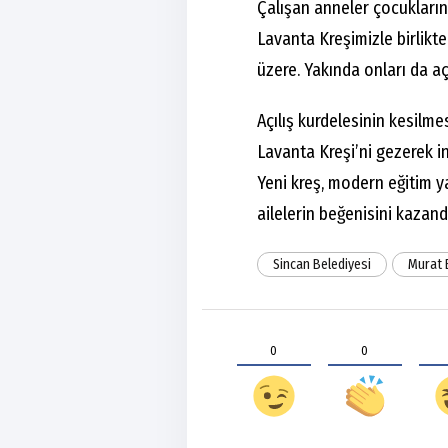
Çalışan anneler çocuklarını
Lavanta Kreşimizle birlikt
üzere. Yakında onları da aç
Açılış kurdelesinin kesilm
Lavanta Kreşi’ni gezerek 
Yeni kreş, modern eğitim y
ailelerin beğenisini kazand
Sincan Belediyesi
Murat 
0
0