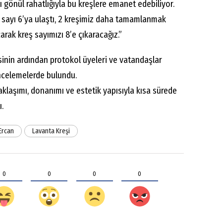
 gönül rahatlığıyla bu kreşlere emanet edebiliyor.
e sayı 6’ya ulaştı, 2 kreşimiz daha tamamlanmak
arak kreş sayımızı 8’e çıkaracağız.”
esinin ardından protokol üyeleri ve vatandaşlar
incelemelerde bulundu.
aklaşımı, donanımı ve estetik yapısıyla kısa sürede
ı.
Ercan
Lavanta Kreşi
0
0
0
0