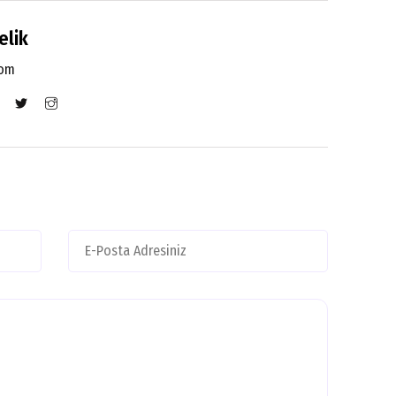
elik
com