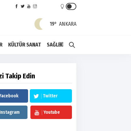
19°
ANKARA
R
KÜLTÜR SANAT
SAĞLIK
zi Takip Edin
Facebook
Twitter
Instagram
Youtube