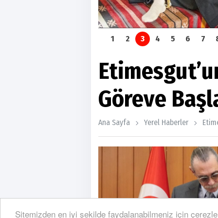
1
2
3
4
5
6
7
Etimesgut’u
Göreve Başl
Ana Sayfa
Yerel Haberler
Etim
Sitemizden en iyi şekilde faydalanabilmeniz için çerezle