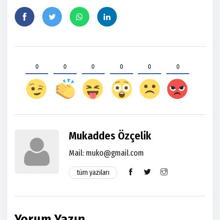
0
0
0
0
0
0
Mukaddes Özçelik
Mail:
muko@gmail.com
tüm yazıları
Yorum Yazın