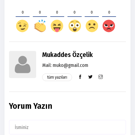
0
0
0
0
0
0
Mukaddes Özçelik
Mail:
muko@gmail.com
tüm yazıları
Yorum Yazın