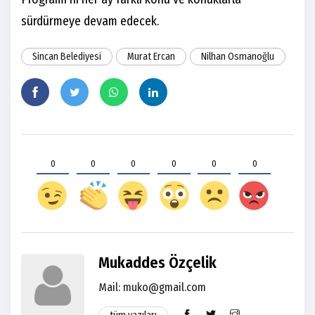
sürdürmeye devam edecek.
Sincan Belediyesi
Murat Ercan
Nilhan Osmanoğlu
0
0
0
0
0
0
Mukaddes Özçelik
Mail:
muko@gmail.com