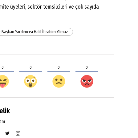
omite üyeleri, sektör temsilcileri ve çok sayıda
 Başkan Yardımcısı Halil İbrahim Yılmaz
0
0
0
0
elik
com