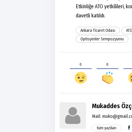
Etkinliğe
ATO
yetkilileri, k
davetli katıldı.
Ankara Ticaret Odası
ATO
Optisyenler Sempozyumu
0
0
Mukaddes Özç
Mail:
muko@gmail.
tüm yazıları