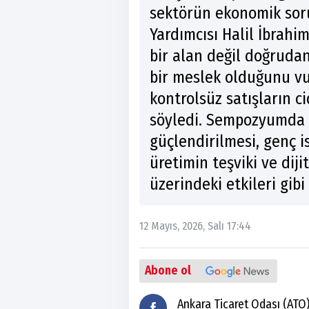
sektörün ekonomik soru
Yardımcısı Halil İbrahim
bir alan değil doğrudan 
bir meslek olduğunu vu
kontrolsüz satışların c
söyledi. Sempozyumda a
güçlendirilmesi, genç is
üretimin teşviki ve diji
üzerindeki etkileri gibi 
12 Mayıs, 2026, Salı 17:44
Abone ol
Ankara Ticaret Odası (ATO)