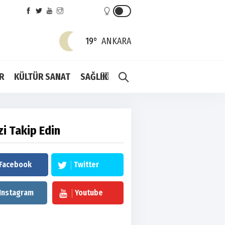
19°
ANKARA
R
KÜLTÜR SANAT
SAĞLIK
zi Takip Edin
Facebook
Twitter
Instagram
Youtube