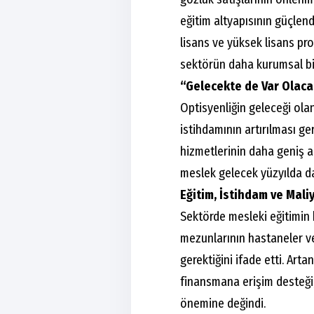
eğitim altyapısının güçlend
lisans ve yüksek lisans pro
sektörün daha kurumsal bir
“Gelecekte de Var Olaca
Optisyenliğin geleceği ola
istihdamının artırılması ge
hizmetlerinin daha geniş a
meslek gelecek yüzyılda da 
Eğitim, İstihdam ve Mal
Sektörde mesleki eğitimin k
mezunlarının hastaneler v
gerektiğini ifade etti. Arta
finansmana erişim desteği, 
önemine değindi.