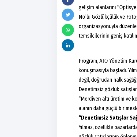
gelişim alanlarını “Optis
No’lu Gözlükçülük ve Fotoğ
organizasyonuyla düzenl
temsilcilerinin geniş katılım
Program,
ATO
Yönetim Kuru
konuşmasıyla başladı. Yılma
değil, doğrudan halk sağlığı
Denetimsiz gözlük satışlar
“Merdiven altı üretim ve ko
alanın daha güçlü bir mesl
“Denetimsiz Satışlar Sağ
Yılmaz, özellikle pazarlard
gözlük satışlarının önlenme