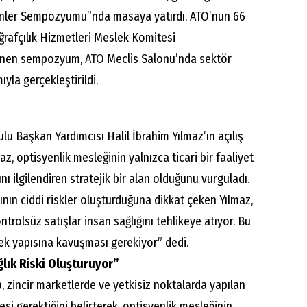
yenler Sempozyumu”nda masaya yatırdı. ATO’nun 66
rafçılık Hizmetleri Meslek Komitesi
enen sempozyum,
ATO
Meclis Salonu’nda sektör
ıyla gerçekleştirildi.
lu Başkan Yardımcısı Halil İbrahim Yılmaz’ın açılış
z, optisyenlik mesleğinin yalnızca ticari bir faaliyet
nı ilgilendiren stratejik bir alan olduğunu vurguladı.
ının ciddi riskler oluşturduğuna dikkat çeken Yılmaz,
ntrolsüz satışlar insan sağlığını tehlikeye atıyor. Bu
ek yapısına kavuşması gerekiyor” dedi.
lık Riski Oluşturuyor”
a, zincir marketlerde ve yetkisiz noktalarda yapılan
si gerektiğini belirterek, optisyenlik mesleğinin