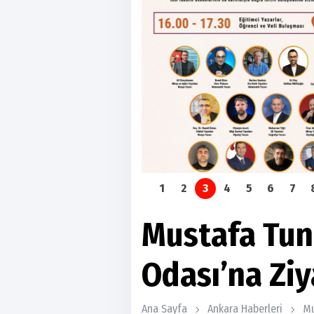
1
2
3
4
5
6
7
Mustafa Tun
Odası’na Ziy
Ana Sayfa
Ankara Haberleri
Mu