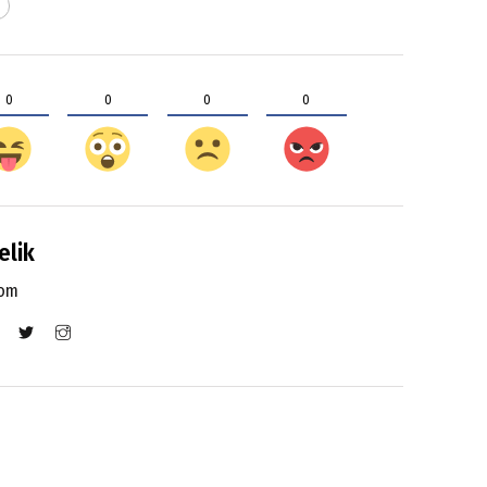
0
0
0
0
elik
com