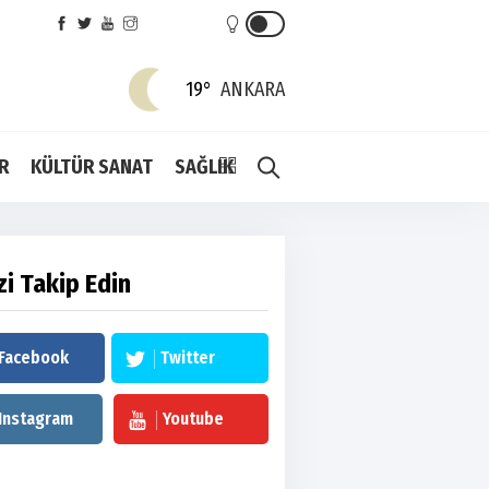
19°
ANKARA
R
KÜLTÜR SANAT
SAĞLIK
zi Takip Edin
Facebook
Twitter
Instagram
Youtube