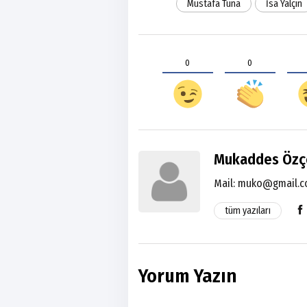
Mustafa Tuna
İsa Yalçın
0
0
Mukaddes Özç
Mail:
muko@gmail.
tüm yazıları
Yorum Yazın