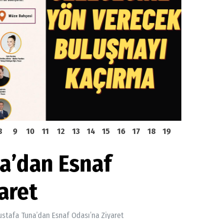
8
9
10
11
12
13
14
15
16
17
18
19
a’dan Esnaf
aret
stafa Tuna’dan Esnaf Odası’na Ziyaret