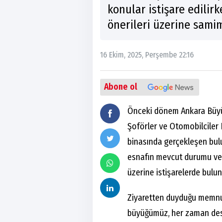
konular istişare edilir
önerileri üzerine samim
16 Ekim, 2025, Perşembe 22:16
Abone ol
Önceki dönem Ankara Büyü
Şoförler ve Otomobilciler E
binasında gerçekleşen bul
esnafın mevcut durumu ve S
üzerine istişarelerde bulun
Ziyaretten duyduğu memnuni
büyüğümüz, her zaman dest