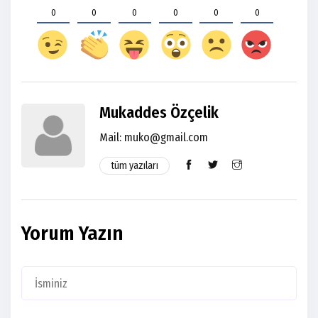
0
0
0
0
0
0
Mukaddes Özçelik
Mail:
muko@gmail.com
tüm yazıları
Yorum Yazın