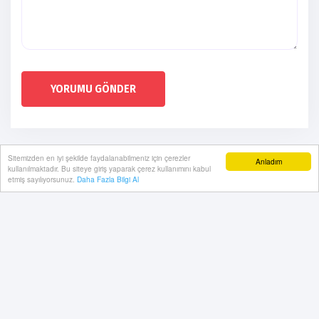
YORUMU GÖNDER
Sitemizden en iyi şekilde faydalanabilmeniz için çerezler
Anladım
kullanılmaktadır. Bu siteye giriş yaparak çerez kullanımını kabul
etmiş sayılıyorsunuz.
Daha Fazla Bilgi Al
Künye
Gizlilik Politikası
RSS
Sitemap
Sitene Ekle
Arşiv
İletişim
Redaktör Haber 2022 | Yazılım:
Onemsoft