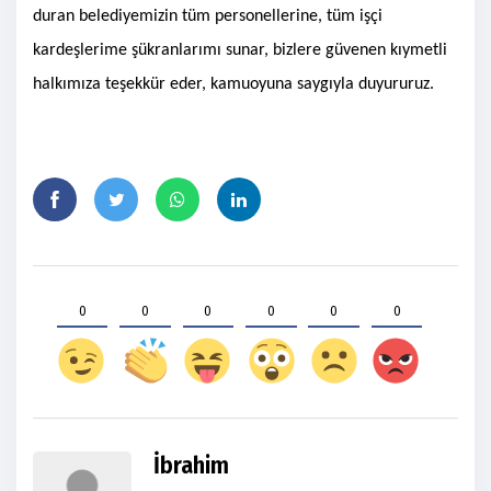
duran belediyemizin tüm personellerine, tüm işçi
kardeşlerime şükranlarımı sunar,
bizlere güvenen kıymetli
halkımıza teşekkür eder, kamuoyuna saygıyla duyururuz.
0
0
0
0
0
0
İbrahim