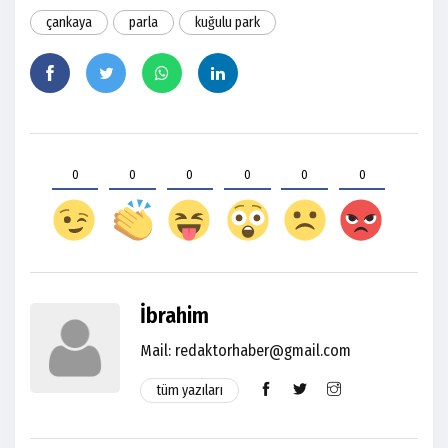
çankaya
parla
kuğulu park
0
0
0
0
0
0
İbrahim
Mail: redaktorhaber@gmail.com
tüm yazıları