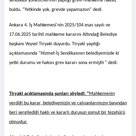
sendikası yöneticilerinin yaptığı grevi Mahkeme haksız
buldu. “Yetkinde yok, grevde yapamazsın” dedi.
Ankara 4. İş Mahkemesi’nin 2025/104 esas sayılı ve
17.06.2025 tarihli mahkeme kararını Altındağ Belediye
başkanı Veysel Tiryaki duyurdu. Tiryaki yaptığı
açıklamasında “Hizmet-İş Sendikasının belediyemizde ki
yetki durumu ve haksıs grev kararı sona ermiştir” dedi.
Tiryaki açıklamasında şunları söyledi: “
Mahkemenin
verdiği bu karar, belediyemizin ve çalışanlarımızın başından
beri sergilediği haklı ve kararlı duruşun somut bir tezahürü
olmuştur.